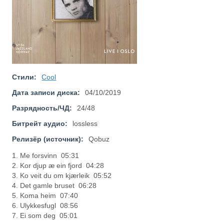
Стили:
Cool
Дата записи диска:
04/10/2019
Разрядность/ЧД:
24/48
Битрейт аудио:
lossless
Релизёр (источник):
Qobuz
1. Me forsvinn 05:31
2. Kor djup æ ein fjord 04:28
3. Ko veit du om kjærleik 05:52
4. Det gamle bruset 06:28
5. Koma heim 07:40
6. Ulykkesfugl 08:56
7. Ei som deg 05:01