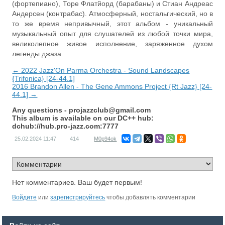
(фортепиано), Торе Флатйорд (барабаны) и Стиан Андреас
Андерсен (контрабас). Атмосферный, ностальгический, но в
то же время непривычный, этот альбом - уникальный
музыкальный опыт для слушателей из любой точки мира,
великолепное живое исполнение, заряженное духом
легенды джаза.
← 2022 Jazz'On Parma Orchestra - Sound Landscapes
{Trifonica} [24-44.1]
2016 Brandon Allen - The Gene Ammons Project {Rt Jazz} [24-
44.1] →
Any questions -
projazzclub@gmail.com
This album is available on our DC++ hub:
dchub://hub.pro-jazz.com:7777
25.02.2024
11:47
414
M0p94ok
Нет комментариев. Ваш будет первым!
Войдите
или
зарегистрируйтесь
чтобы добавлять комментарии