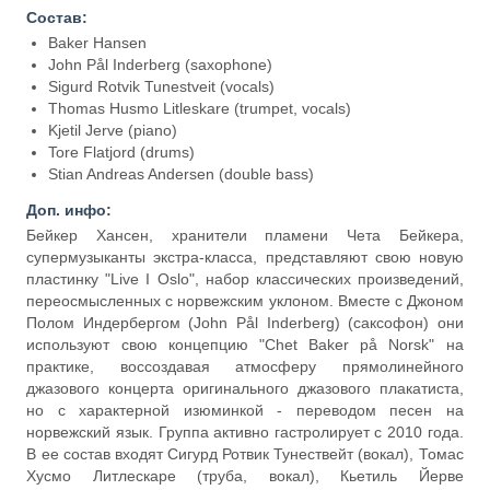
Состав:
Baker Hansen
John Pål Inderberg (saxophone)
Sigurd Rotvik Tunestveit (vocals)
Thomas Husmo Litleskare (trumpet, vocals)
Kjetil Jerve (piano)
Tore Flatjord (drums)
Stian Andreas Andersen (double bass)
Доп. инфо:
Бейкер Хансен, хранители пламени Чета Бейкера,
супермузыканты экстра-класса, представляют свою новую
пластинку "Live I Oslo", набор классических произведений,
переосмысленных с норвежским уклоном. Вместе с Джоном
Полом Индербергом (John Pål Inderberg) (саксофон) они
используют свою концепцию "Chet Baker på Norsk" на
практике, воссоздавая атмосферу прямолинейного
джазового концерта оригинального джазового плакатиста,
но с характерной изюминкой - переводом песен на
норвежский язык. Группа активно гастролирует с 2010 года.
В ее состав входят Сигурд Ротвик Тунествейт (вокал), Томас
Хусмо Литлескаре (труба, вокал), Кьетиль Йерве