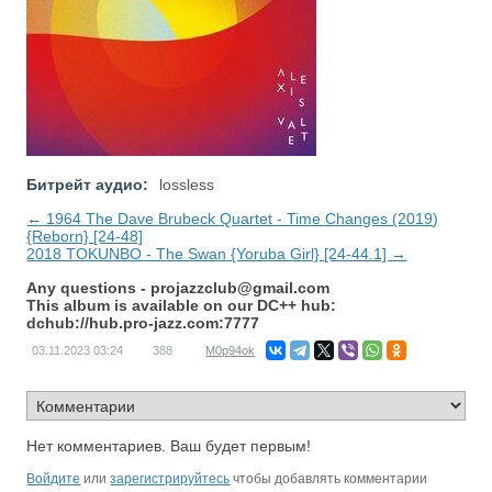
Битрейт аудио:
lossless
← 1964 The Dave Brubeck Quartet - Time Changes (2019)
{Reborn} [24-48]
2018 TOKUNBO - The Swan {Yoruba Girl} [24-44.1] →
Any questions -
projazzclub@gmail.com
This album is available on our DC++ hub:
dchub://hub.pro-jazz.com:7777
03.11.2023
03:24
388
M0p94ok
Нет комментариев. Ваш будет первым!
Войдите
или
зарегистрируйтесь
чтобы добавлять комментарии