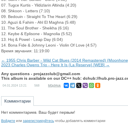
07. Tugce Kurtis - Yildizlarin Altinda (4:20)
08. Shkoon - Letters (7:10)
09. Bedouin - Straight To The Heart (6:29)
10. Aguzi & Fahim - Ahl El Maghna (5:48)
11. The Soul Brother - Sheikha (6:16)
12. Keybe & Eplisone - Magnolia (5:52)
13. Hoj & Powel - Leap Day (6:04)
14. Bona Fide & Johnny Leoni - Violin Of Love (4:57)
Время звучания: 11:19:00
← 1955 Chris Barber - Wild Cat Blues (2014 Remastered) {Moonhone
2023 Charles Owens Trio - Here It Is {La Reserve} [WEB] →
Any questions -
projazzclub@gmail.com
This album is available on our DC++ hub: dchub://hub.pro-jazz.
04.01.2024
13:21
568
M0p94ok
Комментарии
Нет комментариев. Ваш будет первым!
Войдите
или
зарегистрируйтесь
чтобы добавлять комментарии