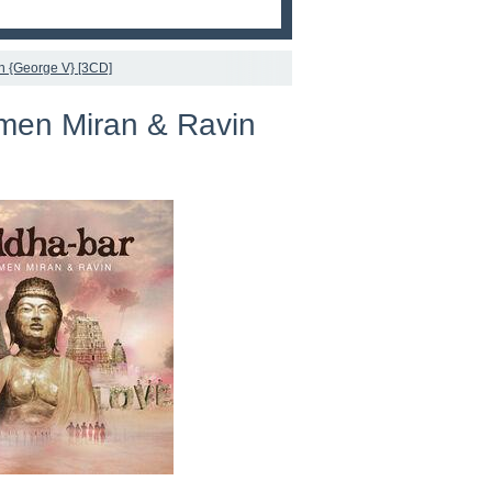
n {George V} [3CD]
men Miran & Ravin