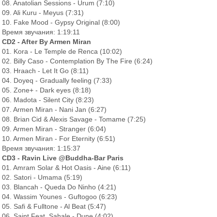
08. Anatolian Sessions - Urum (7:10)
09. Ali Kuru - Meyus (7:31)
10. Fake Mood - Gypsy Original (8:00)
Время звучания: 1:19:11
CD2 - After By Armen Miran
01. Kora - Le Temple de Renca (10:02)
02. Billy Caso - Contemplation By The Fire (6:24)
03. Hraach - Let It Go (8:11)
04. Doyeq - Gradually feeling (7:33)
05. Zone+ - Dark eyes (8:18)
06. Madota - Silent City (8:23)
07. Armen Miran - Nani Jan (6:27)
08. Brian Cid & Alexis Savage - Tomame (7:25)
09. Armen Miran - Stranger (6:04)
10. Armen Miran - For Eternity (6:51)
Время звучания: 1:15:37
CD3 - Ravin Live @Buddha-Bar Paris
01. Amram Solar & Hot Oasis - Aine (6:11)
02. Satori - Umama (5:19)
03. Blancah - Queda Do Ninho (4:21)
04. Wassim Younes - Guftogoo (6:23)
05. Safi & Fulltone - Al Beat (5:47)
06. Saint Feat. Sahale - Dune (4:02)