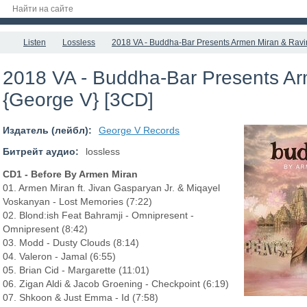
Listen
Lossless
2018 VA - Buddha-Bar Presents Armen Miran & Ravi
2018 VA - Buddha-Bar Presents Ar
{George V} [3CD]
Издатель (лейбл):
George V Records
Битрейт аудио:
lossless
CD1 - Before By Armen Miran
01. Armen Miran ft. Jivan Gasparyan Jr. & Miqayel
Voskanyan - Lost Memories (7:22)
02. Blond:ish Feat Bahramji - Omnipresent -
Omnipresent (8:42)
03. Modd - Dusty Clouds (8:14)
04. Valeron - Jamal (6:55)
05. Brian Cid - Margarette (11:01)
06. Zigan Aldi & Jacob Groening - Checkpoint (6:19)
07. Shkoon & Just Emma - Id (7:58)