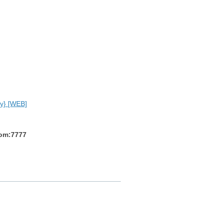
y} [WEB]
com:7777