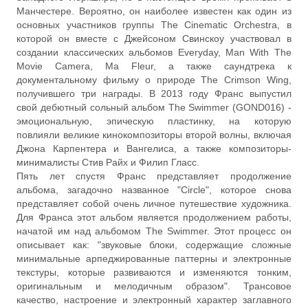
Манчестере. Вероятно, он наиболее известен как один из
основных участников группы The Cinematic Orchestra, в
которой он вместе с Джейсоном Свинскоу участвовал в
создании классических альбомов Everyday, Man With The
Movie Camera, Ma Fleur, а также саундтрека к
документальному фильму о природе The Crimson Wing,
получившего три награды. В 2013 году Франс выпустил
свой дебютный сольный альбом The Swimmer (GOND016) -
эмоциональную, эпическую пластинку, на которую
повлияли великие кинокомпозиторы второй волны, включая
Джона Карпентера и Вангелиса, а также композиторы-
минималисты Стив Райх и Филип Гласс.
Пять лет спустя Франс представляет продолжение
альбома, загадочно названное "Circle", которое снова
представляет собой очень личное путешествие художника.
Для Франса этот альбом является продолжением работы,
начатой им над альбомом The Swimmer. Этот процесс он
описывает как: "звуковые блоки, содержащие сложные
минимальные арпеджированные паттерны и электронные
текстуры, которые развиваются и изменяются тонким,
оригинальным и мелодичным образом". Трансовое
качество, настроение и электронный характер заглавного