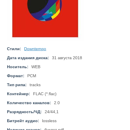
Стили:
Downtempo
Дата издания диска:
31 августа 2018
Носитель:
WEB
Формат:
PCM
Тип рипа:
tracks
Контейнер:
FLAC (*.flac)
Количество каналов:
2.0
Разрядность/ЧД:
24/44,1
Битрейт аудио:
lossless
Наличие сканов:
буклет pdf