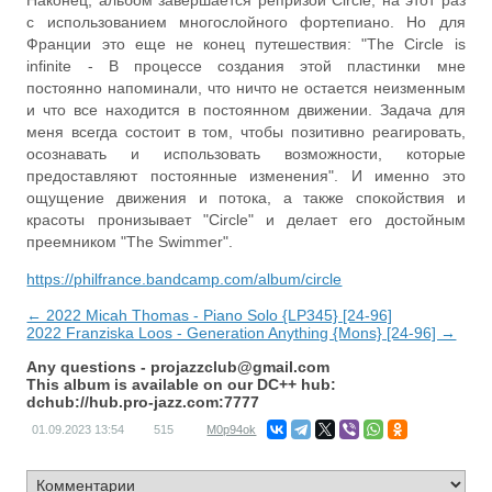
Наконец, альбом завершается репризой Circle, на этот раз
с использованием многослойного фортепиано. Но для
Франции это еще не конец путешествия: "The Circle is
infinite - В процессе создания этой пластинки мне
постоянно напоминали, что ничто не остается неизменным
и что все находится в постоянном движении. Задача для
меня всегда состоит в том, чтобы позитивно реагировать,
осознавать и использовать возможности, которые
предоставляют постоянные изменения". И именно это
ощущение движения и потока, а также спокойствия и
красоты пронизывает "Circle" и делает его достойным
преемником "The Swimmer".
https://philfrance.bandcamp.com/album/circle
← 2022 Micah Thomas - Piano Solo {LP345} [24-96]
2022 Franziska Loos - Generation Anything {Mons} [24-96] →
Any questions -
projazzclub@gmail.com
This album is available on our DC++ hub:
dchub://hub.pro-jazz.com:7777
01.09.2023
13:54
515
M0p94ok