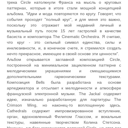
трека Circle натолкнули Франса на мысль о круговых
паттернах, которые в итоге стали мощной концепцией
альбома. "Идеи и мода повторяются по кругу. Говорят, что
события проходят "полный круг", и для меня это важно,
поскольку это отражает мой недавний личный и
музыкальный путь после 15 лет гастролей в качестве
басиста и композитора The Cinematic Orchestra. Я считаю,
что круг - это сильный символ единства, силы и
инклюзивности, и, в конечном счете, я стремился создать
нечто прекрасное, имеющее в своей основе эти ценности".
Альбом открывается заглавной композицией Circle,
построенной на минимальном зацикленном паттерне с
мелодическими украшениями и смещающимися
дополнительными гармоническими текстурами.
Композиция Bells была разработана на основе
арпеджиатора и отсылает к мелодичности и атмосфере
французской электронной музыки. The Jackal содержит
идею, изначально разработанную для партитуры The
Crimson Wing, но наконец-то воплощенную здесь.
Cathedrals содержит импровизированное вступление,
орган, вдохновленный Филипом Глассом, и вокальные
текстуры, навеянные творчеством Колина Стетсона.