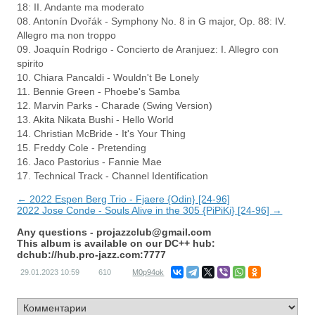
18: II. Andante ma moderato
08. Antonín Dvořák - Symphony No. 8 in G major, Op. 88: IV.
Allegro ma non troppo
09. Joaquín Rodrigo - Concierto de Aranjuez: I. Allegro con
spirito
10. Chiara Pancaldi - Wouldn't Be Lonely
11. Bennie Green - Phoebe's Samba
12. Marvin Parks - Charade (Swing Version)
13. Akita Nikata Bushi - Hello World
14. Christian McBride - It's Your Thing
15. Freddy Cole - Pretending
16. Jaco Pastorius - Fannie Mae
17. Technical Track - Channel Identification
← 2022 Espen Berg Trio - Fjaere {Odin} [24-96]
2022 Jose Conde - Souls Alive in the 305 {PiPiKi} [24-96] →
Any questions -
projazzclub@gmail.com
This album is available on our DC++ hub:
dchub://hub.pro-jazz.com:7777
29.01.2023
10:59
610
M0p94ok