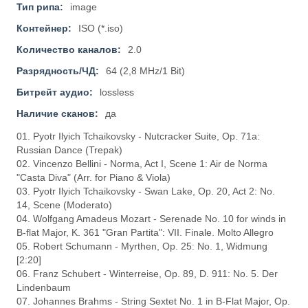
Тип рипа:
image
Контейнер:
ISO (*.iso)
Количество каналов:
2.0
Разрядность/ЧД:
64 (2,8 MHz/1 Bit)
Битрейт аудио:
lossless
Наличие сканов:
да
01. Pyotr Ilyich Tchaikovsky - Nutcracker Suite, Op. 71a:
Russian Dance (Trepak)
02. Vincenzo Bellini - Norma, Act I, Scene 1: Air de Norma
"Casta Diva" (Arr. for Piano & Viola)
03. Pyotr Ilyich Tchaikovsky - Swan Lake, Op. 20, Act 2: No.
14, Scene (Moderato)
04. Wolfgang Amadeus Mozart - Serenade No. 10 for winds in
B-flat Major, K. 361 "Gran Partita": VII. Finale. Molto Allegro
05. Robert Schumann - Myrthen, Op. 25: No. 1, Widmung
[2:20]
06. Franz Schubert - Winterreise, Op. 89, D. 911: No. 5. Der
Lindenbaum
07. Johannes Brahms - String Sextet No. 1 in B-Flat Major, Op.