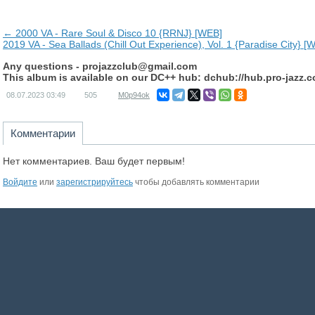
← 2000 VA - Rare Soul & Disco 10 {RRNJ} [WEB]
2019 VA - Sea Ballads (Chill Out Experience), Vol. 1 {Paradise City} 
Any questions -
projazzclub@gmail.com
This album is available on our DC++ hub: dchub://hub.pro-jazz.
08.07.2023
03:49
505
M0p94ok
Комментарии
Нет комментариев. Ваш будет первым!
Войдите
или
зарегистрируйтесь
чтобы добавлять комментарии