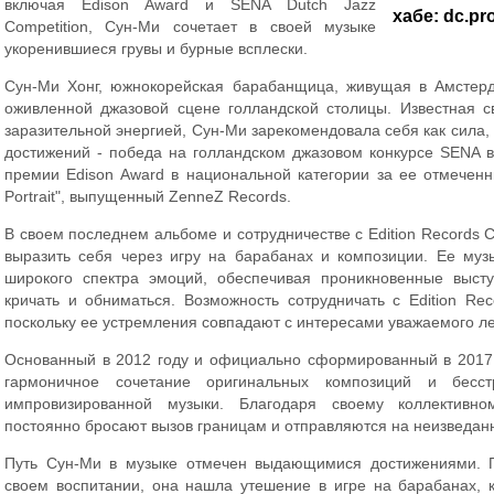
включая Edison Award и SENA Dutch Jazz
хабе: dc.pr
Competition, Сун-Ми сочетает в своей музыке
укоренившиеся грувы и бурные всплески.
Сун-Ми Хонг, южнокорейская барабанщица, живущая в Амстерд
оживленной джазовой сцене голландской столицы. Известная с
заразительной энергией, Сун-Ми зарекомендовала себя как сила, 
достижений - победа на голландском джазовом конкурсе SENA в
премии Edison Award в национальной категории за ее отмеченн
Portrait", выпущенный ZenneZ Records.
В своем последнем альбоме и сотрудничестве с Edition Records 
выразить себя через игру на барабанах и композиции. Ее му
широкого спектра эмоций, обеспечивая проникновенные высту
кричать и обниматься. Возможность сотрудничать с Edition Re
поскольку ее устремления совпадают с интересами уважаемого л
Основанный в 2012 году и официально сформированный в 2017 г
гармоничное сочетание оригинальных композиций и бесс
импровизированной музыки. Благодаря своему коллективно
постоянно бросают вызов границам и отправляются на неизведан
Путь Сун-Ми в музыке отмечен выдающимися достижениями. П
своем воспитании, она нашла утешение в игре на барабанах, к