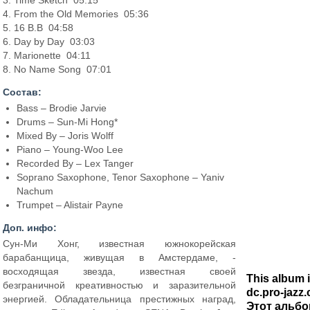
3. Time Sketch 05:15
4. From the Old Memories 05:36
5. 16 B.B 04:58
6. Day by Day 03:03
7. Marionette 04:11
8. No Name Song 07:01
Состав:
Bass – Brodie Jarvie
Drums – Sun-Mi Hong*
Mixed By – Joris Wolff
Piano – Young-Woo Lee
Recorded By – Lex Tanger
Soprano Saxophone, Tenor Saxophone – Yaniv
Nachum
Trumpet – Alistair Payne
Доп. инфо:
Сун-Ми Хонг, известная южнокорейская
барабанщица, живущая в Амстердаме, -
восходящая звезда, известная своей
This album 
безграничной креативностью и заразительной
dc.pro-jazz
энергией. Обладательница престижных наград,
Этот альбо