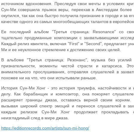
источником вдохновения. Преследуя свои мечты в условиях кри
Сун-Ми совершила прыжок веры, переехав в Амстердам более 
окупился, так как она быстро получила признание в городе и за е
качестве одного из самых многообещающих талантов в европейск
Ее последний альбом "Третья страница: Resonance" со сво
тщательно продуманные композиции с захватывающими исслед
Каждый релиз квинтета, включая "First" и "Second", предлагает ун
Ми и ее неуклонное стремление к достижению своих целей.
В альбоме "Третья страница: Резонанс", музыка без усилий
признательности, моменты чистой страсти и катарсиса. Эт
внимательного прослушивания, отправляя слушателей в захва
похожее ни на что, что они испытывали раньше.
История Сун-Ми Хонг - это история триумфа, настойчивости и
делу. Как барабанщик и композитор, она покоряет слушателе
расширяет границы джаза, оставаясь верной своим корням.
вызывая широкий спектр эмоций и перенося слушателей в за
каждым релизом Сун-Ми Хонг продолжает прокладывать с
неизгладимый след в мире джаза.
https://editionrecords.com/artists/sun-mi-hong/