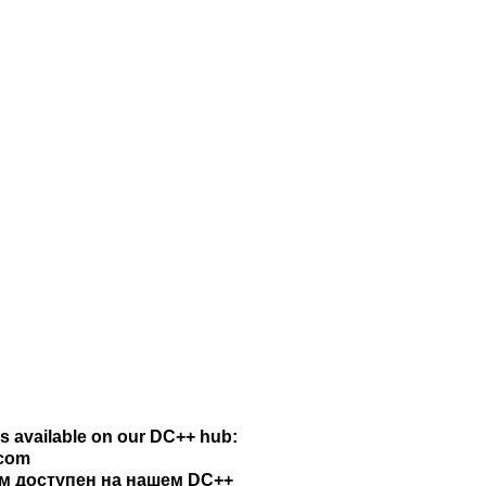
is available on our DC++ hub:
.com
м доступен на нашем DC++