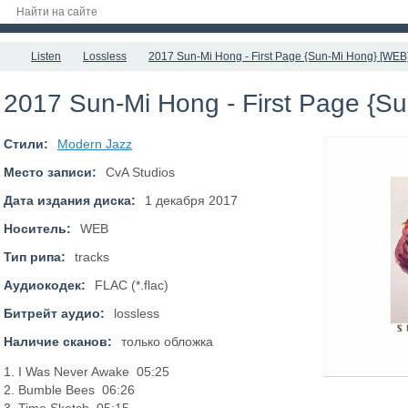
Listen
Lossless
2017 Sun-Mi Hong - First Page {Sun-Mi Hong} [WEB
2017 Sun-Mi Hong - First Page {S
Стили:
Modern Jazz
Место записи:
CvA Studios
Дата издания диска:
1 декабря 2017
Носитель:
WEB
Тип рипа:
tracks
Аудиокодек:
FLAC (*.flac)
Битрейт аудио:
lossless
Наличие сканов:
только обложка
1. I Was Never Awake 05:25
2. Bumble Bees 06:26