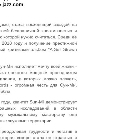
o-jazz.com
аме, стала восходящей звездой на
воей безграничной креативностью и
с которой нужно считаться. Среди ее
 2018 году и получение престижной
ый критиками альбом "A Self-Strewn
Сун-Ми исполняет мечту всей жизни -
зыка является мощным проводником
пления, в которых можно плакать,
cords - огромная честь для Сун-Ми,
ейбла.
оду, квинтет Sun-Mi демонстрирует
трашных исследований в области
му музыкальному мастерству они
ные звуковые территории.
реодолевая трудности и негатив в
оторая вскоре стала ее страстью и