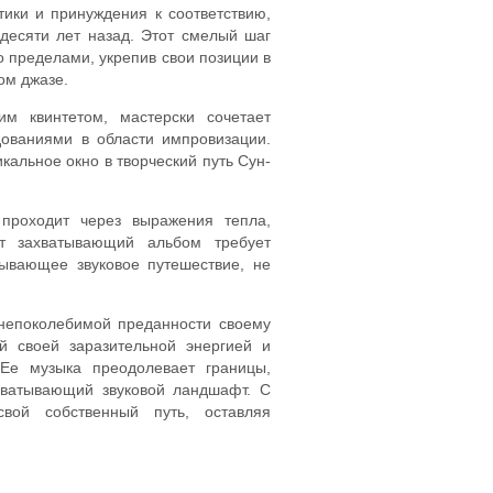
тики и принуждения к соответствию,
десяти лет назад. Этот смелый шаг
го пределами, укрепив свои позиции в
ом джазе.
им квинтетом, мастерски сочетает
ованиями в области импровизации.
икальное окно в творческий путь Сун-
 проходит через выражения тепла,
от захватывающий альбом требует
тывающее звуковое путешествие, не
 непоколебимой преданности своему
й своей заразительной энергией и
 Ее музыка преодолевает границы,
хватывающий звуковой ландшафт. С
вой собственный путь, оставляя