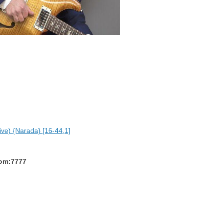
ve) {Narada} [16-44,1]
com:7777