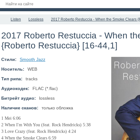
Listen
Lossless
2017 Roberto Restuccia - When the Smoke Clears {R
2017 Roberto Restuccia - When th
{Roberto Restuccia} [16-44,1]
Стили:
Smooth Jazz
Носитель:
WEB
Тип рипа:
tracks
Аудиокодек:
FLAC (*.flac)
Битрейт аудио:
lossless
Наличие сканов:
только обложка
1 Mei 6:06
2 When I'm With You (feat. Rock Hendricks) 5:38
3 Love Crazy (feat. Rock Hendricks) 4:24
4 When the Smoke Clears 6:59