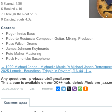
5 Sensual 4:56
6 Hooked 4:10
7 Through the Roof 5:18
8 Dancing Souls 4:32
Состав:
Roger Inniss Bass
Roberto Restuccia Composer, Guitar, Mixing, Producer
Russ Wilson Drums
James Johnson Keyboards
Pete Maher Mastering
Rock Hendricks Saxophone
← 1990 Michael Jones - Michael's Music (A Michael Jones Retrospecti
2025 Lemek - Boundless {Trippin 'n Rhythm} [16-44,1] →
Any questions -
projazzclub@gmail.com
This album is available on our DC++ hub: dchub://hub.pro-jazz.
22.09.2025
04:47
236
M0p94ok
Комментарии