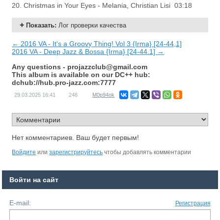
20. Christmas in Your Eyes - Melania, Christian Lisi 03:18
Показать
:
Лог проверки качества
← 2016 VA - It's a Groovy Thing! Vol 3 {Irma} [24-44,1]
2016 VA - Deep Jazz & Bossa {Irma} [24-44.1] →
Any questions -
projazzclub@gmail.com
This album is available on our DC++ hub:
dchub://hub.pro-jazz.com:7777
29.03.2025
16:41
246
M0p94ok
Нет комментариев. Ваш будет первым!
Войдите
или
зарегистрируйтесь
чтобы добавлять комментарии
Войти на сайт
E-mail:
Регистрация