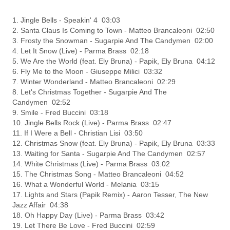
1. Jingle Bells - Speakin' 4 03:03
2. Santa Claus Is Coming to Town - Matteo Brancaleoni 02:50
3. Frosty the Snowman - Sugarpie And The Candymen 02:00
4. Let It Snow (Live) - Parma Brass 02:18
5. We Are the World (feat. Ely Bruna) - Papik, Ely Bruna 04:12
6. Fly Me to the Moon - Giuseppe Milici 03:32
7. Winter Wonderland - Matteo Brancaleoni 02:29
8. Let's Christmas Together - Sugarpie And The
Candymen 02:52
9. Smile - Fred Buccini 03:18
10. Jingle Bells Rock (Live) - Parma Brass 02:47
11. If I Were a Bell - Christian Lisi 03:50
12. Christmas Snow (feat. Ely Bruna) - Papik, Ely Bruna 03:33
13. Waiting for Santa - Sugarpie And The Candymen 02:57
14. White Christmas (Live) - Parma Brass 03:02
15. The Christmas Song - Matteo Brancaleoni 04:52
16. What a Wonderful World - Melania 03:15
17. Lights and Stars (Papik Remix) - Aaron Tesser, The New
Jazz Affair 04:38
18. Oh Happy Day (Live) - Parma Brass 03:42
19. Let There Be Love - Fred Buccini 02:59