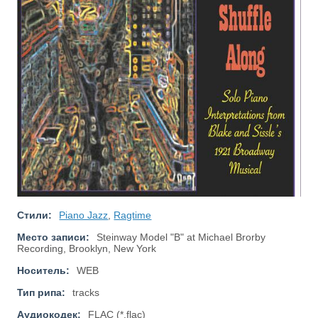
Стили:
Piano Jazz
,
Ragtime
Место записи:
Steinway Model "B" at Michael Brorby
Recording, Brooklyn, New York
Носитель:
WEB
Тип рипа:
tracks
Аудиокодек:
FLAC (*.flac)