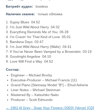
Битрейт аудио:
lossless
Наличие сканов:
только обложка
1. Gypsy Blues 04:52
2. I'm Just Wild About Harry 04:32
3. Everything Reminds Me of You 05:28
4. I'm Cravin' for That Kind of Love 05:01
5. Bandana Days 03:47
6. I'm Just Wild About Harry (Waltz) 04:41
7. If You've Never Been Vamped by a Brownskin 03:19
8. Goodnight Angeline 04:10
9. Love Will Find a Way 04:52
Состав:
Engineer – Michael Brorby
Executive-Producer – Michael Francis (11)
Grand Piano [Steinway Model "B"] – Ehud Asherie
Liner Notes – Michael Steinman
Mastered By – Katsuhiko Naito
Producer – Scott Edmunds
← 1962 Al Grey - Snap Your Fingers (2003) {Verve} [CD]