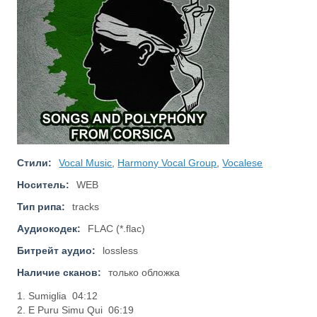
Стили:
Vocal Music
,
Harmony Vocal Group
,
Vocalese
Носитель:
WEB
Тип рипа:
tracks
Аудиокодек:
FLAC (*.flac)
Битрейт аудио:
lossless
Наличие сканов:
только обложка
1. Sumiglia 04:12
2. E Puru Simu Qui 06:19