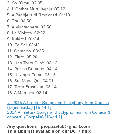
3. So l'Omu 02:35
4. L'Ombra Murtulaghju 05:12
5. A Paghjella di l'Impiccati 04:10
6. Tre 04:50
7. A Muntagnera 03:50
8. La Violetta 02:52
9. Kuldreli 01:34
10. Eo Sai 03:46
11. Ghmerto 03:25
12. Fiure 05:20
13. Una Tarra Ci hè 03:12
14. Pe'ssu Dumane 04:14
15. U Negru Fume 03:18
16. Ste Mane Qui 04:01
17. Terra Brusgiata 03:14
18. A Muresca 02:14
← 2015 A Filetta - Songs and Polyphony from Corsica
{Digimusikka} [16-44.1]
2014 A Filetta - Songs and polyphonies from Corsica (In
concert) {Coppelia} [16-44.1] →
Any questions -
projazzclub@gmail.com
This album is available on our DC++ hub: