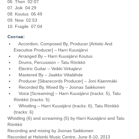
06. Then 02:07
07. Joik 04:29
08. Koutus 06:49
09. Now 02:53
10. Fragile 07:04
Состав:
Accordion, Composed By, Producer [Artistic And
Executive Producer] – Harri Kuusijärvi
Arranged By – Harri Kuusijärvi Koutus
Drums, Percussion – Tatu Rönkkö
Electric Guitar – Veikki Virkajärvi
Mastered By – Jaakko Viitalähde
Producer [Sibarecords Producer] – Joni Käenmäki
Recorded By, Mixed By – Joonas Saikkonen
Voice [Screaming] – Harri Kuusijärvi (tracks: 5), Tatu
Rönkkö (tracks: 5)
Whistling – Harri Kuusijärvi (tracks: 6), Tatu Rönkkö
(tracks: 6)
Whistling (6) and screaming (5) by Harri Kuusijärvi and Tatu
Rönkkö
Recording and mixing by Joonas Saikkonen
Recorded at Helsinki Music Centre, June 8-10, 2013