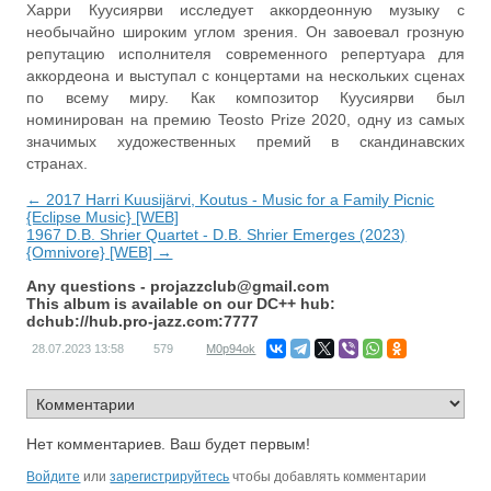
Харри Куусиярви исследует аккордеонную музыку с
необычайно широким углом зрения. Он завоевал грозную
репутацию исполнителя современного репертуара для
аккордеона и выступал с концертами на нескольких сценах
по всему миру. Как композитор Куусиярви был
номинирован на премию Teosto Prize 2020, одну из самых
значимых художественных премий в скандинавских
странах.
← 2017 Harri Kuusijärvi, Koutus - Music for a Family Picnic
{Eclipse Music} [WEB]
1967 D.B. Shrier Quartet - D.B. Shrier Emerges (2023)
{Omnivore} [WEB] →
Any questions -
projazzclub@gmail.com
This album is available on our DC++ hub:
dchub://hub.pro-jazz.com:7777
28.07.2023
13:58
579
M0p94ok
Нет комментариев. Ваш будет первым!
Войдите
или
зарегистрируйтесь
чтобы добавлять комментарии