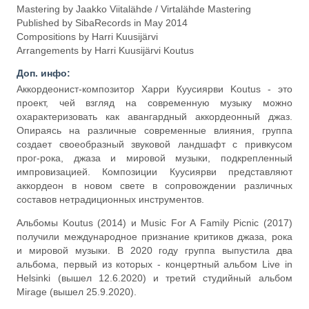
Mastering by Jaakko Viitalähde / Virtalähde Mastering
Published by SibaRecords in May 2014
Compositions by Harri Kuusijärvi
Arrangements by Harri Kuusijärvi Koutus
Доп. инфо:
Аккордеонист-композитор Харри Куусиярви Koutus - это
проект, чей взгляд на современную музыку можно
охарактеризовать как авангардный аккордеонный джаз.
Опираясь на различные современные влияния, группа
создает своеобразный звуковой ландшафт с привкусом
прог-рока, джаза и мировой музыки, подкрепленный
импровизацией. Композиции Куусиярви представляют
аккордеон в новом свете в сопровождении различных
составов нетрадиционных инструментов.
Альбомы Koutus (2014) и Music For A Family Picnic (2017)
получили международное признание критиков джаза, рока
и мировой музыки. В 2020 году группа выпустила два
альбома, первый из которых - концертный альбом Live in
Helsinki (вышел 12.6.2020) и третий студийный альбом
Mirage (вышел 25.9.2020).