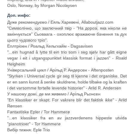
Oslo, Norway, by Morgan Nicolaysen
Доп. инфо:
Дуже рекомендуємо / Еяль Харевені, Allaboutjazz.com
"Символічно, що заключний твір - "На дорозі, яка ніколи не
закінчується" Сьоваага - охоплює вражаюче бачення та дух
цього чудового тріо".
Еплтріоен / Роальд Хельгхайм - Dagsavisen
"...ein hugnad å lytte til ein trio som i seg sjølv har gått eigne
vegar i eit i utgangspunktet klassisk format i jazzen" - Roald
Helgheim
Універсальний цикл / Арільд Р. Андерсен - Aftenposten
"Styrken i Universal cycle gir seg til kjenne i det organiske. Det
er en sann kunst å senke skuldrene, holde tilbake og la kraften
i det varsomme fortelle levende historier" - Arild R. Andersen
У нашому домі, де ми живемо / Арільд Рьонсен
"En klassiker er skapt. For vakrere blir det faktisk ikke" - Arild
Rønsen
Fantastiske Epler / Tor Hammerø
"...en klassiker fra en av jazzverdenens hippeste utvida
"pianotrioer" - Tor Hammerø
Вибір тижня: Eple Trio