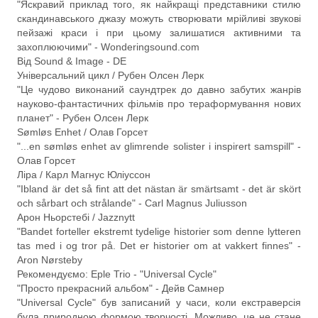
"Яскравий приклад того, як найкращі представники стилю
скандинавського джазу можуть створювати мрійливі звукові
пейзажі краси і при цьому залишатися активними та
захоплюючими" - Wonderingsound.com
Від Sound & Image - DE
Універсальний цикл / Рубен Олсен Лерк
"Це чудово виконаний саундтрек до давно забутих жанрів
науково-фантастичних фільмів про тераформування нових
планет" - Рубен Олсен Лерк
Sømløs Enhet / Олав Горсет
"...en sømløs enhet av glimrende solister i inspirert samspill" -
Олав Горсет
Ліра / Карл Магнус Юліуссон
"Ibland är det så fint att det nästan är smärtsamt - det är skört
och sårbart och strålande" - Carl Magnus Juliusson
Арон Ньорстебі / Jazznytt
"Bandet forteller ekstremt tydelige historier som denne lytteren
tas med i og tror på. Det er historier om at vakkert finnes" -
Aron Nørsteby
Рекомендуємо: Eple Trio - "Universal Cycle"
"Просто прекрасний альбом" - Дейв Самнер
"Universal Cycle" був записаний у часи, коли екстраверсія
була природною формою творчості. Можливо, це не стане