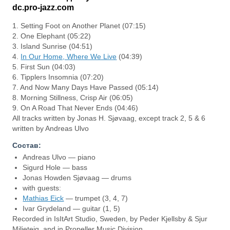
dc.pro-jazz.com
1. Setting Foot on Another Planet (07:15)
2. One Elephant (05:22)
3. Island Sunrise (04:51)
4.
In Our Home, Where We Live
(04:39)
5. First Sun (04:03)
6. Tipplers Insomnia (07:20)
7. And Now Many Days Have Passed (05:14)
8. Morning Stillness, Crisp Air (06:05)
9. On A Road That Never Ends (04:46)
All tracks written by Jonas H. Sjøvaag, except track 2, 5 & 6
written by Andreas Ulvo
Состав:
Andreas Ulvo — piano
Sigurd Hole — bass
Jonas Howden Sjøvaag — drums
with guests:
Mathias Eick
— trumpet (3, 4, 7)
Ivar Grydeland — guitar (1, 5)
Recorded in IsItArt Studio, Sweden, by Peder Kjellsby & Sjur
Miljeteig, and in Propeller Music Division,