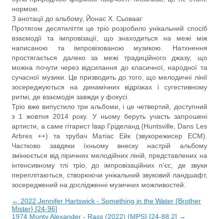
нормою.
З анотації до альбому, Йонас Х. Сьовааг
Протягом десятиліття це тріо розробило унікальний спосіб
взаємодії та імпровізації, що знаходиться на межі між
написаною та імпровізованою музикою. Натхнення
простягається далеко за межі традиційного джазу, що
можна почути через відсилання до класичної, народної та
сучасної музики. Це призводить до того, що мелодичні лінії
зосереджуються на динамічних відрізках і сугестивному
ритмі, де взаємодія завжди у фокусі.
Тріо вже випустило три альбоми, і це четвертий, доступний
з 1 жовтня 2014 року. У ньому беруть участь запрошені
артисти, а саме гітарист Івар Гріделанд (Huntsville, Dans Les
Arbres ++) та трубач Матіас Ейк (звукорежисер ECM).
Частково завдяки їхньому внеску настрій альбому
змінюється від ліричних мелодійних ліній, представлених на
інтенсивному тлі тріо, до імпровізаційних п'єс, де звуки
переплітаються, створюючи унікальний звуковий ландшафт,
зосереджений на дослідженні музичних можливостей.
← 2022 Jennifer Hartswick - Something in the Water {Brother
Mister} [24-96]
1974 Monty Alexander - Rass (2022) {MPS} [24-88.2] →