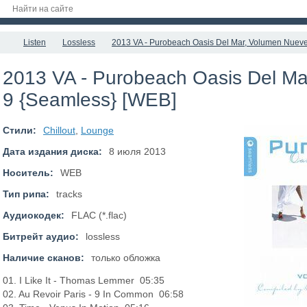
Listen
Lossless
2013 VA - Purobeach Oasis Del Mar, Volumen Nuev
2013 VA - Purobeach Oasis Del M
9 {Seamless} [WEB]
Стили:
Chillout
,
Lounge
Дата издания диска:
8 июля 2013
Носитель:
WEB
Тип рипа:
tracks
Аудиокодек:
FLAC (*.flac)
Битрейт аудио:
lossless
Наличие сканов:
только обложка
01. I Like It - Thomas Lemmer 05:35
02. Au Revoir Paris - 9 In Common 06:58