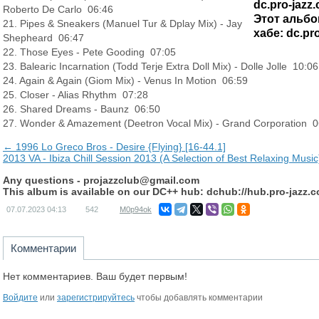
dc.pro-jazz
Roberto De Carlo 06:46
Этот альбо
21. Pipes & Sneakers (Manuel Tur & Dplay Mix) - Jay
хабе: dc.pr
Shepheard 06:47
22. Those Eyes - Pete Gooding 07:05
23. Balearic Incarnation (Todd Terje Extra Doll Mix) - Dolle Jolle 10:06
24. Again & Again (Giom Mix) - Venus In Motion 06:59
25. Closer - Alias Rhythm 07:28
26. Shared Dreams - Baunz 06:50
27. Wonder & Amazement (Deetron Vocal Mix) - Grand Corporation 0
← 1996 Lo Greco Bros - Desire {Flying} [16-44.1]
2013 VA - Ibiza Chill Session 2013 (A Selection of Best Relaxing Musi
Any questions -
projazzclub@gmail.com
This album is available on our DC++ hub: dchub://hub.pro-jazz.
07.07.2023
04:13
542
M0p94ok
Комментарии
Нет комментариев. Ваш будет первым!
Войдите
или
зарегистрируйтесь
чтобы добавлять комментарии