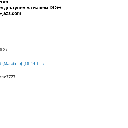
.com
м доступен на нашем DC++
o-jazz.com
6:27
c) {Maretimo} [16-44.1] →
com:7777