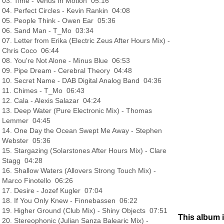
03. Time - Venus In Motion 05:16
04. Perfect Circles - Kevin Rankin 04:08
05. People Think - Owen Ear 05:36
06. Sand Man - T_Mo 03:34
07. Letter from Erika (Electric Zeus After Hours Mix) -
Chris Coco 06:44
08. You're Not Alone - Minus Blue 06:53
09. Pipe Dream - Cerebral Theory 04:48
10. Secret Name - DAB Digital Analog Band 04:36
11. Chimes - T_Mo 06:43
12. Cala - Alexis Salazar 04:24
13. Deep Water (Pure Electronic Mix) - Thomas
Lemmer 04:45
14. One Day the Ocean Swept Me Away - Stephen
Webster 05:36
15. Stargazing (Solarstones After Hours Mix) - Clare
Stagg 04:28
16. Shallow Waters (Allovers Strong Touch Mix) -
Marco Finotello 06:26
17. Desire - Jozef Kugler 07:04
18. If You Only Knew - Finnebassen 06:22
19. Higher Ground (Club Mix) - Shiny Objects 07:51
This album 
20. Stereophonic (Julian Sanza Balearic Mix) -