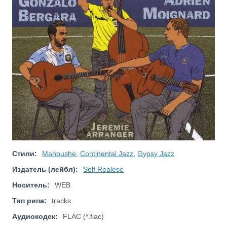
Стили:
Manoushe
,
Continental Jazz
,
Gypsy Jazz
Издатель (лейбл):
Self Realese
Носитель:
WEB
Тип рипа:
tracks
Аудиокодек:
FLAC (*.flac)