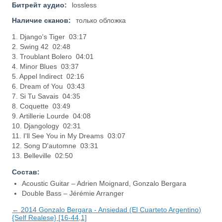
Битрейт аудио:
lossless
Наличие сканов:
только обложка
1. Django's Tiger 03:17
2. Swing 42 02:48
3. Troublant Bolero 04:01
4. Minor Blues 03:37
5. Appel Indirect 02:16
6. Dream of You 03:43
7. Si Tu Savais 04:35
8. Coquette 03:49
9. Artillerie Lourde 04:08
10. Djangology 02:31
11. I'll See You in My Dreams 03:07
12. Song D'automne 03:31
13. Belleville 02:50
Состав:
Acoustic Guitar – Adrien Moignard, Gonzalo Bergara
Double Bass – Jérémie Arranger
← 2014 Gonzalo Bergara - Ansiedad (El Cuarteto Argentino)
{Self Realese} [16-44,1]