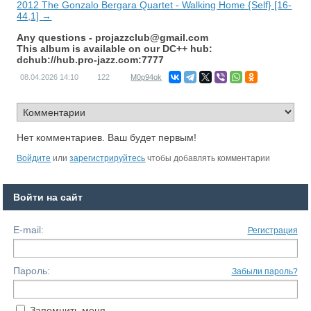
2012 The Gonzalo Bergara Quartet - Walking Home {Self} [16-
44,1] →
Any questions -
projazzclub@gmail.com
This album is available on our DC++ hub:
dchub://hub.pro-jazz.com:7777
08.04.2026
14:10
122
M0p94ok
Нет комментариев. Ваш будет первым!
Войдите
или
зарегистрируйтесь
чтобы добавлять комментарии
Войти на сайт
E-mail:
Регистрация
Пароль:
Забыли пароль?
Запомнить меня