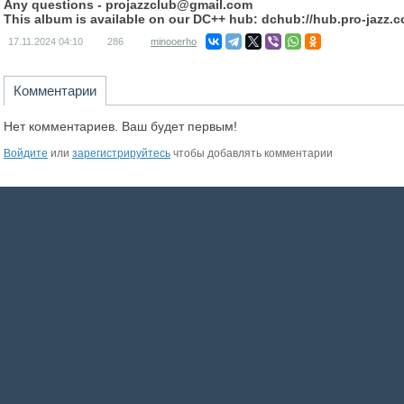
Any questions -
projazzclub@gmail.com
This album is available on our DC++ hub: dchub://hub.pro-jazz.
17.11.2024
04:10
286
minooerho
Комментарии
Нет комментариев. Ваш будет первым!
Войдите
или
зарегистрируйтесь
чтобы добавлять комментарии