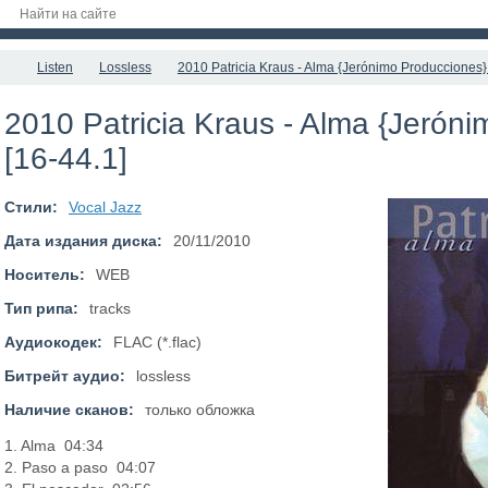
Listen
Lossless
2010 Patricia Kraus - Alma {Jerónimo Producciones} 
2010 Patricia Kraus - Alma {Jerón
[16-44.1]
Стили:
Vocal Jazz
Дата издания диска:
20/11/2010
Носитель:
WEB
Тип рипа:
tracks
Аудиокодек:
FLAC (*.flac)
Битрейт аудио:
lossless
Наличие сканов:
только обложка
1. Alma 04:34
2. Paso a paso 04:07