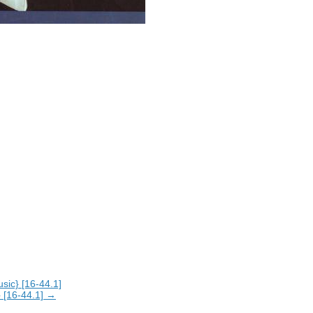
sic} [16-44.1]
} [16-44.1] →