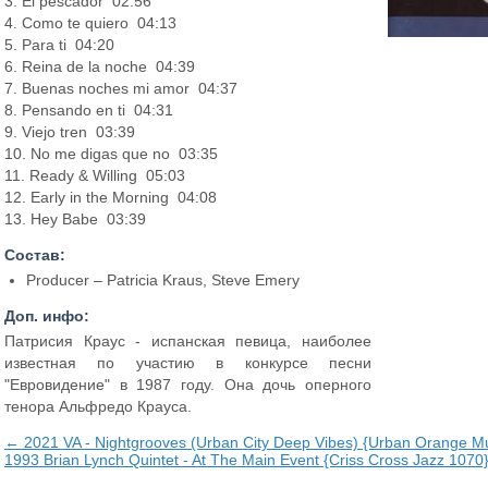
3. El pescador 02:56
4. Como te quiero 04:13
5. Para ti 04:20
6. Reina de la noche 04:39
7. Buenas noches mi amor 04:37
8. Pensando en ti 04:31
9. Viejo tren 03:39
10. No me digas que no 03:35
11. Ready & Willing 05:03
12. Early in the Morning 04:08
13. Hey Babe 03:39
Состав:
Producer – Patricia Kraus, Steve Emery
Доп. инфо:
Патрисия Краус - испанская певица, наиболее
известная по участию в конкурсе песни
"Евровидение" в 1987 году. Она дочь оперного
тенора Альфредо Крауса.
← 2021 VA - Nightgrooves (Urban City Deep Vibes) {Urban Orange Mu
1993 Brian Lynch Quintet - At The Main Event {Criss Cross Jazz 1070