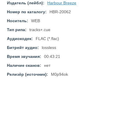
Издатель (лейбл):
Harbour Breeze
Номер по каталогу:
HBR-20062
Носитель:
WEB
Тип рипа:
tracks+.cue
Аудиокодек:
FLAC (*.flac)
Битрейт аудио:
lossless
Время звучания:
00:43:21
Наличие сканов:
нет
Релизёр (источник):
M0p94ok