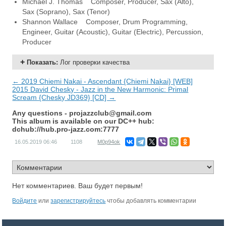
Michael J. Thomas Composer, Producer, Sax (Alto),
Sax (Soprano), Sax (Tenor)
Shannon Wallace Composer, Drum Programming,
Engineer, Guitar (Acoustic), Guitar (Electric), Percussion,
Producer
Показать
:
Лог проверки качества
← 2019 Chiemi Nakai - Ascendant {Chiemi Nakai} [WEB]
2015 David Chesky - Jazz in the New Harmonic: Primal
Scream {Chesky JD369} [CD] →
Any questions -
projazzclub@gmail.com
This album is available on our DC++ hub:
dchub://hub.pro-jazz.com:7777
16.05.2019
06:46
1108
M0p94ok
Нет комментариев. Ваш будет первым!
Войдите
или
зарегистрируйтесь
чтобы добавлять комментарии