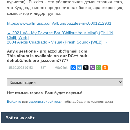
пуристов). Puzzles - это убедительная демонстрация того,
что Куадрадо может предложить как басист, аранжировщик,
композитор и лидер группы.
https://www.allmusic.com/album/puzzles-mw0001212931
← 2021 VA - My Favorite Bar (Chillout Your Mind) {Chill 'N
Chill} [WEB]
2004 Alexis Cuadrado - Visual {Fresh Sound} [WEB] →
Any questions -
projazzclub@gmail.com
This album is available on our DC++ hub:
dchub://hub.pro-jazz.com:7777
15.10.2023
07:53
387
M0p94ok
Нет комментариев. Ваш будет первым!
Войдите
или
зарегистрируйтесь
чтобы добавлять комментарии
Войти на сайт