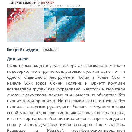
Битрейт аудио:
lossless
Доп. инфо:
Было время, когда в джазовых кругах вызывало некоторое
недоверие, что в группе есть роговые музыканты, но нет ни
одного клавишного инструмента. Когда в конце 50-х -
начале 60-х годов Сонни Роллинз и Орнетт Коулмен
возглавляли группы без фортепиано, некоторые любители
джаза недоумевали, почему они намеренно обходятся без
пианиста или органиста. Но на самом деле те группы без
пианино, которыми руководили Роллинз и Коулмен в годы
своей молодости, вошли в историю как великие коллективы,
и с тех пор вариант без пианино хорошо зарекомендовал
себя у многих джазовых импровизаторов. Так и Алексис
Куадрадо на "Puzzles", пост-боп-ориентированной