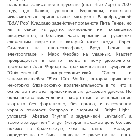
пластинке, записанной в Бруклине (штат Нью-Йорк) в 2007
году, где басист, уроженец Барселоны, исполняет
исключительно оригинальный материал. В добродушной
"B&W Pop" Куадрадо задействует органиста Пита Ренде, но
ни в одной из других композиций нет клавишных
инструментов, и большую часть времени он руководит
слаженным квартетом, в который также входят Лорен
Стиллман на тенор-саксофоне, Брэд Шепик на
электрогитаре и Марк Фербер на ударных. Квартет
превращается в квинтет, когда к нему добавляется
тромбонист Алан Фербер на трех композициях: сумрачной
"Quintessential", импрессионистской "Canon" и
запоминающейся "East 10th Shuffle", которая привносит
некоторую блюз-роковую привлекательность в то, что в
основном является прямолинейным джазовым диском. Но
большинство выступлений - квартетные, и использование
квартета без фортепиано, без органа, с саксофоном
хорошо помогает Куадрадо в энергичной "Bright Light",
угловатой "Abstract Rhythm" и задумчивой "Levitation", а
также в загадочной "Tango" (которая на самом деле больше
похожа на бразильскую, чем на танго - мелодия
определенно не была написана с расчетом на танго-