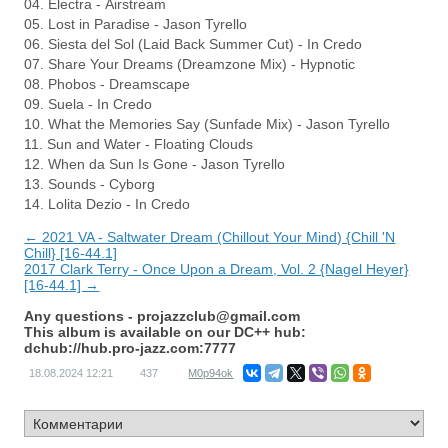
04. Electra - Airstream
05. Lost in Paradise - Jason Tyrello
06. Siesta del Sol (Laid Back Summer Cut) - In Credo
07. Share Your Dreams (Dreamzone Mix) - Hypnotic
08. Phobos - Dreamscape
09. Suela - In Credo
10. What the Memories Say (Sunfade Mix) - Jason Tyrello
11. Sun and Water - Floating Clouds
12. When da Sun Is Gone - Jason Tyrello
13. Sounds - Cyborg
14. Lolita Dezio - In Credo
← 2021 VA - Saltwater Dream (Chillout Your Mind) {Chill 'N
Chill} [16-44.1]
2017 Clark Terry - Once Upon a Dream, Vol. 2 {Nagel Heyer}
[16-44.1] →
Any questions -
projazzclub@gmail.com
This album is available on our DC++ hub:
dchub://hub.pro-jazz.com:7777
18.08.2024
12:21
437
M0p94ok