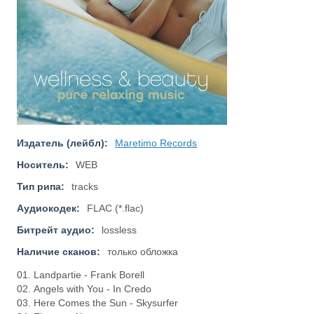
Издатель (лейбл):
Maretimo Records
Носитель:
WEB
Тип рипа:
tracks
Аудиокодек:
FLAC (*.flac)
Битрейт аудио:
lossless
Наличие сканов:
только обложка
01. Landpartie - Frank Borell
02. Angels with You - In Credo
03. Here Comes the Sun - Skysurfer