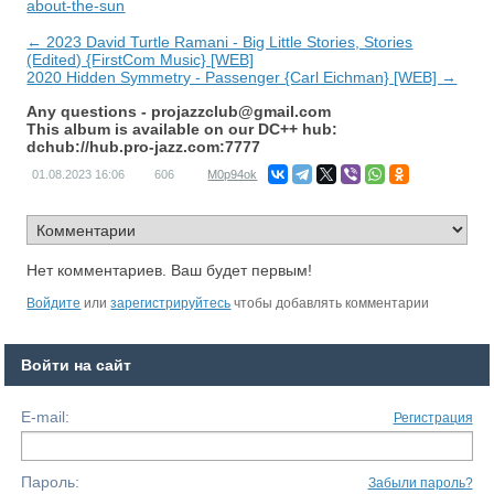
about-the-sun
← 2023 David Turtle Ramani - Big Little Stories, Stories
(Edited) {FirstCom Music} [WEB]
2020 Hidden Symmetry - Passenger {Carl Eichman} [WEB] →
Any questions -
projazzclub@gmail.com
This album is available on our DC++ hub:
dchub://hub.pro-jazz.com:7777
01.08.2023
16:06
606
M0p94ok
Нет комментариев. Ваш будет первым!
Войдите
или
зарегистрируйтесь
чтобы добавлять комментарии
Войти на сайт
E-mail:
Регистрация
Пароль:
Забыли пароль?