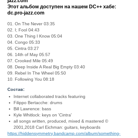
jazz.com
Этот альбом доступен на нашем DC++ хабе:
dc.pro-jazz.com
01. On The Never 03:35
02. I; Fool 04:43
03. One Thing I Know 05:04
04. Congo 05:33
05. Cintra 03:27
06. 14th of May 05:57
07. Crooked Mile 05:49
08. Deep Inside A Real Big Empty 03:40
09. Rebel In The Wheel 05:50
10. Following You 08:18
Состав:
Internet collaborated tracks featuring
Filippo Bertacche: drums
Bill Lawrence: bass
Kyle Whitlock: keys on 'Cintra'
all songs written, produced, mixed & mastered ©
2001,2018 Carl Eichman: guitars, keyboards
https://hiddensymmetry.bandcamp.com/album/something-