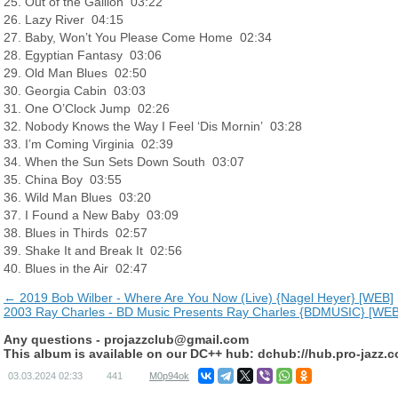
25. Out of the Gallion 03:22
26. Lazy River 04:15
27. Baby, Won’t You Please Come Home 02:34
28. Egyptian Fantasy 03:06
29. Old Man Blues 02:50
30. Georgia Cabin 03:03
31. One O’Clock Jump 02:26
32. Nobody Knows the Way I Feel ‘Dis Mornin’ 03:28
33. I’m Coming Virginia 02:39
34. When the Sun Sets Down South 03:07
35. China Boy 03:55
36. Wild Man Blues 03:20
37. I Found a New Baby 03:09
38. Blues in Thirds 02:57
39. Shake It and Break It 02:56
40. Blues in the Air 02:47
← 2019 Bob Wilber - Where Are You Now (Live) {Nagel Heyer} [WEB]
2003 Ray Charles - BD Music Presents Ray Charles {BDMUSIC} [WE
Any questions -
projazzclub@gmail.com
This album is available on our DC++ hub: dchub://hub.pro-jazz.
03.03.2024
02:33
441
M0p94ok