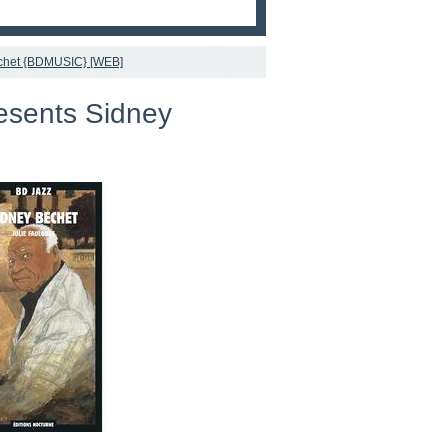
echet {BDMUSIC} [WEB]
esents Sidney