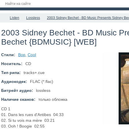
Listen
Lossless
2003 Sidney Bechet - BD Music Presents Sidney B
2003 Sidney Bechet - BD Music Pr
Bechet {BDMUSIC} [WEB]
Стили:
Bop
,
Cool
Носитель:
CD
Тип рипа:
tracks+.cue
Аудиокодек:
FLAC (*.flac)
Битрейт аудио:
lossless
Наличие сканов:
только обложка
CD 1
01. Dans les rues d'Antibes 04:33
02. Si tu vois ma mère 03:21
03. Ooh ! Boogie 02:55