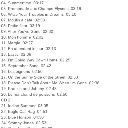
04. Summertime 03:17
05. Promenade aux Champs-Élysees 03:19
06. Wrap Your Troubles in Dreams 03:10
07. Moulin à café 02:58
08. Petite fleur 03:19
09. After You’ve Gone 02:30
10. Mon homme 02:02
11. Margie 02:27
12. En attendant le jour 02:13
13. Lastic 02:36
14. I’m Going Way Down Home 02:25
15. September Song 02:42
16. Les oignons 02:50
17. On the Sunny Side of the Street 02:53
18. Please Don’t Talk About Me When I’m Gone 02:38
19. Frankie and Johnny 02:48
20. Le marchand de poissons 02:50
CD 2
21. Indian Summer 03:05
22. Bugle Call Rag 04:51
23. Blue Horizon 04:30
24. Stompy Jones 02:53