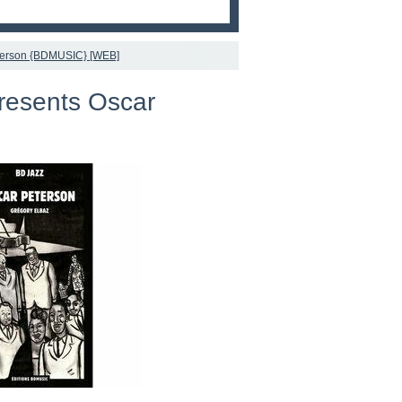
eterson {BDMUSIC} [WEB]
resents Oscar