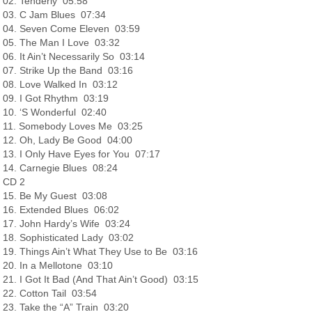
02. Tenderly 05:58
03. C Jam Blues 07:34
04. Seven Come Eleven 03:59
05. The Man I Love 03:32
06. It Ain’t Necessarily So 03:14
07. Strike Up the Band 03:16
08. Love Walked In 03:12
09. I Got Rhythm 03:19
10. ‘S Wonderful 02:40
11. Somebody Loves Me 03:25
12. Oh, Lady Be Good 04:00
13. I Only Have Eyes for You 07:17
14. Carnegie Blues 08:24
CD 2
15. Be My Guest 03:08
16. Extended Blues 06:02
17. John Hardy’s Wife 03:24
18. Sophisticated Lady 03:02
19. Things Ain’t What They Use to Be 03:16
20. In a Mellotone 03:10
21. I Got It Bad (And That Ain’t Good) 03:15
22. Cotton Tail 03:54
23. Take the “A” Train 03:20