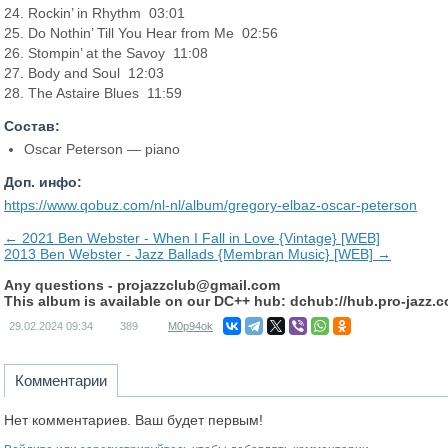
24. Rockin’ in Rhythm 03:01
25. Do Nothin’ Till You Hear from Me 02:56
26. Stompin’ at the Savoy 11:08
27. Body and Soul 12:03
28. The Astaire Blues 11:59
Состав:
Oscar Peterson — piano
Доп. инфо:
https://www.qobuz.com/nl-nl/album/gregory-elbaz-oscar-peterson
← 2021 Ben Webster - When I Fall in Love {Vintage} [WEB]
2013 Ben Webster - Jazz Ballads {Membran Music} [WEB] →
Any questions -
projazzclub@gmail.com
This album is available on our DC++ hub: dchub://hub.pro-jazz.
29.02.2024
09:34
389
M0p94ok
Комментарии
Нет комментариев. Ваш будет первым!