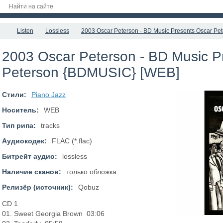
Listen
Lossless
2003 Oscar Peterson - BD Music Presents Oscar P
2003 Oscar Peterson - BD Music P
Peterson {BDMUSIC} [WEB]
Стили:
Piano Jazz
Носитель:
WEB
Тип рипа:
tracks
Аудиокодек:
FLAC (*.flac)
Битрейт аудио:
lossless
Наличие сканов:
только обложка
Релизёр (источник):
Qobuz
CD 1
01. Sweet Georgia Brown 03:06