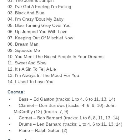
01. The Joint Is Jumpin'
02. I've Got A Feeling I'm Falling
03. Black And Blue
04. I'm Crazy 'Bout My Baby
05. Blue Turning Grey Over You
06. Up Jumped You With Love
07. Keeping Out Of Mischief Now
08. Dream Man
09. Squeeze Me
10. You Meet The Nicest People In Your Dreams
11. Sweet And Slow
12. It's A Sin To Tell A Lie
13. I'm Always In The Mood For You
14. I Used To Love You
Состав:
Bass – Ed Gaston (tracks: 1 to 4, 6 to 11, 13, 14)
Clarinet – Don Burrows (tracks: 4, 6, 9, 10), John
McCarthy (13) (tracks: 7, 9)
Cornet – Bob Barnard (tracks: 1 to 6, 8, 11, 13, 14)
Drums – Len Barnard (tracks: 1 to 4, 6 to 11, 13, 14)
Piano – Ralph Sutton (2)