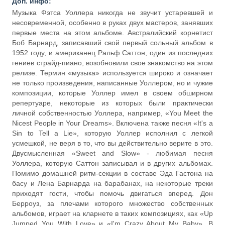
Доп. инфо:
Музыка Фэтса Уоллера никогда не звучит устаревшей и
несовременной, особенно в руках двух мастеров, занявших
первые места на этом альбоме. Австралийский корнетист
Боб Барнард, записавший свой первый сольный альбом в
1952 году, и американец Ральф Саттон, один из последних
гениев страйд-пиано, возобновили свое знакомство на этом
релизе. Термин «музыка» используется широко и означает
не только произведения, написанные Уоллером, но и чужие
композиции, которые Уоллер имел в своем обширном
репертуаре, некоторые из которых были практически
личной собственностью Уоллера, например, «You Meet the
Nicest People in Your Dreams». Включена также песня «It's a
Sin to Tell a Lie», которую Уоллер исполнил с легкой
усмешкой, не веря в то, что вы действительно верите в это.
Двусмысленная «Sweet and Slow» - любимая песня
Уоллера, которую Саттон записывал и в других альбомах.
Помимо домашней ритм-секции в составе Эда Гастона на
басу и Лена Барнарда на барабанах, на некоторые треки
приходят гости, чтобы помочь двигаться вперед. Дон
Берроуз, за плечами которого множество собственных
альбомов, играет на кларнете в таких композициях, как «Up
Jumped You With Love» и «I'm Crazy About My Baby». В