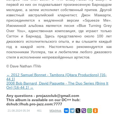
первой из них он подхватывает произнесенную Барнардом
мелодию, а затем исполняет собственный припев. Другой
известный австралийский кларнетист, Джон Маккарти,
присоединяется к медленной версии «Squeeze Me».
Изюминкой альбома является песня «Blue Turning Grey
Over You», единственная композиция, где играют только
Саттон и Барнард. Здесь представлено около 100 лет
джазового исполнительского опыта, и вы слышите каждый
год в каждой ноте. Настоятельно рекомендуется как
поклонникам Уоллера, так и любителям любого джазового
стиля в исполнении непревзойденных артистов.
© Dave Nathan /TiVo
← 2012 Samuel Bonnet - Tambora {Qitara Productions} [16-
44.1]
2008 Bob Barnard, David Paquette - The Duo Series {Bring It
On} [16-44.1] →
Any questions -
projazzclub@gmail.com
This album is available on our DC++ hub:
dchub://hub.pro-jazz.com:7777
21.08.2024
05:34
461
M0p94ok