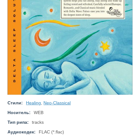
Стили:
Healing
,
Neo-Classical
Носитель:
WEB
Тип рипа:
tracks
Аудиокодек:
FLAC (*.flac)