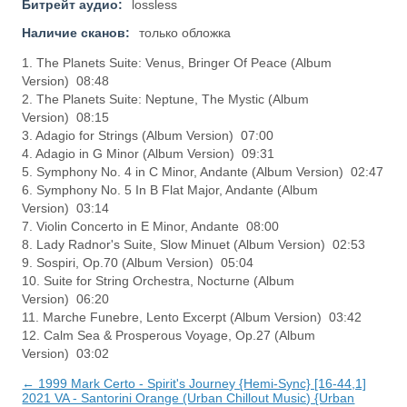
Битрейт аудио:
lossless
Наличие сканов:
только обложка
1. The Planets Suite: Venus, Bringer Of Peace (Album
Version) 08:48
2. The Planets Suite: Neptune, The Mystic (Album
Version) 08:15
3. Adagio for Strings (Album Version) 07:00
4. Adagio in G Minor (Album Version) 09:31
5. Symphony No. 4 in C Minor, Andante (Album Version) 02:47
6. Symphony No. 5 In B Flat Major, Andante (Album
Version) 03:14
7. Violin Concerto in E Minor, Andante 08:00
8. Lady Radnor's Suite, Slow Minuet (Album Version) 02:53
9. Sospiri, Op.70 (Album Version) 05:04
10. Suite for String Orchestra, Nocturne (Album
Version) 06:20
11. Marche Funebre, Lento Excerpt (Album Version) 03:42
12. Calm Sea & Prosperous Voyage, Op.27 (Album
Version) 03:02
← 1999 Mark Certo - Spirit's Journey {Hemi-Sync} [16-44,1]
2021 VA - Santorini Orange (Urban Chillout Music) {Urban