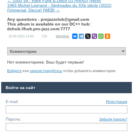
← 2000 VA - Rare Funk & Disco 03 {RRNJ} [WEB]
1965 Michel Legrand - Sérénades du XXè siècle (2022)
{Universal, Decca} [WEB] →
Any questions -
projazzclub@gmail.com
This album is available on our DC++ hub:
dchub://hub.pro-jazz.com:7777
20.06.2023
14:56
729
M0p94ok
Нет комментариев. Ваш будет первым!
Войдите
или
зарегистрируйтесь
чтобы добавлять комментарии
Войти на сайт
E-mail:
Регистрация
Пароль:
Забыли пароль?