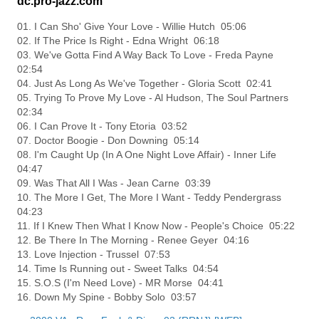
dc.pro-jazz.com
01. I Can Sho' Give Your Love - Willie Hutch 05:06
02. If The Price Is Right - Edna Wright 06:18
03. We've Gotta Find A Way Back To Love - Freda Payne
02:54
04. Just As Long As We've Together - Gloria Scott 02:41
05. Trying To Prove My Love - Al Hudson, The Soul Partners
02:34
06. I Can Prove It - Tony Etoria 03:52
07. Doctor Boogie - Don Downing 05:14
08. I'm Caught Up (In A One Night Love Affair) - Inner Life
04:47
09. Was That All I Was - Jean Carne 03:39
10. The More I Get, The More I Want - Teddy Pendergrass
04:23
11. If I Knew Then What I Know Now - People's Choice 05:22
12. Be There In The Morning - Renee Geyer 04:16
13. Love Injection - Trussel 07:53
14. Time Is Running out - Sweet Talks 04:54
15. S.O.S (I'm Need Love) - MR Morse 04:41
16. Down My Spine - Bobby Solo 03:57