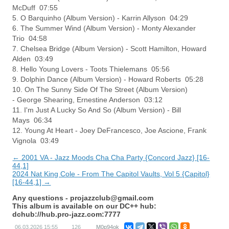
McDuff 07:55
5. O Barquinho (Album Version) - Karrin Allyson 04:29
6. The Summer Wind (Album Version) - Monty Alexander
Trio 04:58
7. Chelsea Bridge (Album Version) - Scott Hamilton, Howard
Alden 03:49
8. Hello Young Lovers - Toots Thielemans 05:56
9. Dolphin Dance (Album Version) - Howard Roberts 05:28
10. On The Sunny Side Of The Street (Album Version)
- George Shearing, Ernestine Anderson 03:12
11. I'm Just A Lucky So And So (Album Version) - Bill
Mays 06:34
12. Young At Heart - Joey DeFrancesco, Joe Ascione, Frank
Vignola 03:49
← 2001 VA - Jazz Moods Cha Cha Party {Concord Jazz} [16-
44,1]
2024 Nat King Cole - From The Capitol Vaults, Vol 5 {Capitol}
[16-44,1] →
Any questions -
projazzclub@gmail.com
This album is available on our DC++ hub:
dchub://hub.pro-jazz.com:7777
06.03.2026
15:55
126
M0p94ok