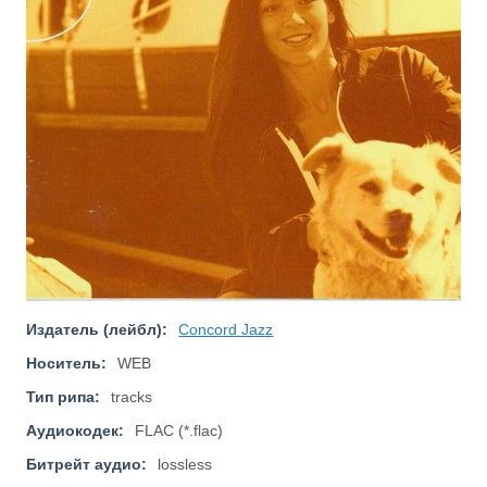
Издатель (лейбл):
Concord Jazz
Носитель:
WEB
Тип рипа:
tracks
Аудиокодек:
FLAC (*.flac)
Битрейт аудио:
lossless