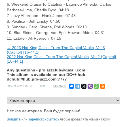
6. Weekend Cruise To Catalina - Laurindo Almeida, Carlos
Barbosa-Lima, Charlie Byrd 04:18
7. Lazy Afternoon - Hank Jones 07:43
8. Pacifica - Jeff Linsky 04:50
9. Sunday - Carol Sloane, Phil Woods 06:13
10. Blue Skies - George Van Eps, Howard Alden 04:31
11. Estate - Ali Ryerson 07:15
← 2023 Nat King Cole - From The Capitol Vaults, Vol 3
{Capitol} [16-44,1]
2022 Nat King Cole - From The Capitol Vaults, Vol 2 {Capitol}
[16-44,1] →
Any questions -
projazzclub@gmail.com
This album is available on our DC++ hub:
dchub://hub.pro-jazz.com:7777
05.03.2026
15:56
109
M0p94ok
Нет комментариев. Ваш будет первым!
Войдите
или
зарегистрируйтесь
чтобы добавлять комментарии