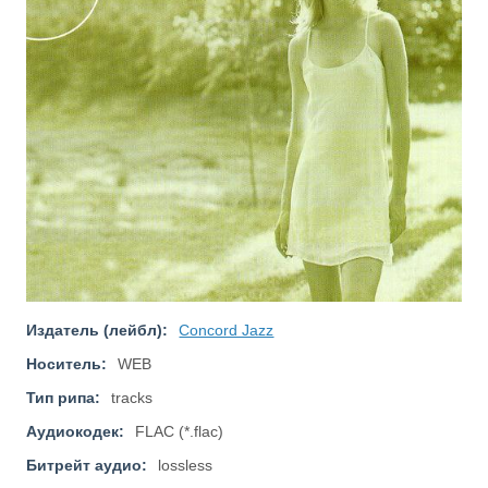
Издатель (лейбл):
Concord Jazz
Носитель:
WEB
Тип рипа:
tracks
Аудиокодек:
FLAC (*.flac)
Битрейт аудио:
lossless