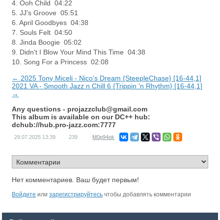
4. Ooh Child 04:22
5. JJ's Groove 05:51
6. April Goodbyes 04:38
7. Souls Felt 04:50
8. Jinda Boogie 05:02
9. Didn't I Blow Your Mind This Time 04:38
10. Song For a Princess 02:08
← 2025 Tony Miceli - Nico's Dream {SteepleChase} [16-44,1]
2021 VA - Smooth Jazz n Chill 6 {Trippin 'n Rhythm} [16-44,1]
→
Any questions -
projazzclub@gmail.com
This album is available on our DC++ hub:
dchub://hub.pro-jazz.com:7777
29.07.2025
13:39
239
M0p94ok
Нет комментариев. Ваш будет первым!
Войдите
или
зарегистрируйтесь
чтобы добавлять комментарии