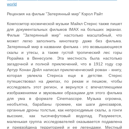
world
Рецензия на фильм "Затерянный мир" Кэрол Райт
Композитор космической музыки Майкл Стернс также пишет
для документальных фильмов IMAX на больших экранах.
Фильм "Затерянный мир" настолько масштабный, что
может легко заполнить кинотеатр даже без фильма.
Затерянный мир в названии фильма - это возвышающиеся
скалы и утесы, а также густой тропический лес горы
Рорайма в Венесуэле. Эта местность была настолько
загадочной и полной приключений, что в 1912 году сэр
Артур Конан Дойл написал приключенческий роман - книгу,
которая увлекла Стернса еще в детстве. Стернс
путешествовал на джипах, по рекам и пешком, чтобы
исследовать этот регион, и вернулся с впечатляющими
изображениями и звуковыми образцами для этого фильма
для ума в формате Cinemascope. Музыка огромна,
необъятна, барабаны громкие, как шаги динозавров,
органные дроны толстые, как непроходимые скалы, а гонги
высокие, как тысячефутовый водопад. Разумеется,
маленькая группа исследователей оказывается подавлена
и превзойдена территорией и ее легендами. Местный