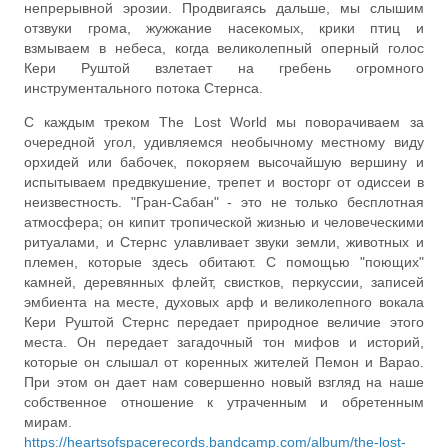
непрерывной эрозии. Продвигаясь дальше, мы слышим
отзвуки грома, жужжание насекомых, крики птиц и
взмываем в небеса, когда великолепный оперный голос
Кери Руштой взлетает на гребень огромного
инструментального потока Стернса.
С каждым треком The Lost World мы поворачиваем за
очередной угол, удивляемся необычному местному виду
орхидей или бабочек, покоряем высочайшую вершину и
испытываем предвкушение, трепет и восторг от одиссеи в
неизвестность. "Гран-Сабан" - это не только бесплотная
атмосфера; он кипит тропической жизнью и человеческими
ритуалами, и Стернс улавливает звуки земли, животных и
племен, которые здесь обитают. С помощью "поющих"
камней, деревянных флейт, свистков, перкуссии, записей
эмбиента на месте, духовых арф и великолепного вокала
Кери Руштой Стернс передает природное величие этого
места. Он передает загадочный тон мифов и историй,
которые он слышал от коренных жителей Пемон и Варао.
При этом он дает нам совершенно новый взгляд на наше
собственное отношение к утраченным и обретенным
мирам.
https://heartsofspacerecords.bandcamp.com/album/the-lost-