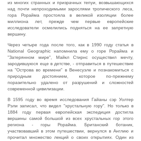
из многих странных и призрачных тепуи, возвышающихся
над почти непроходимыми зарослями тропического леса,
гора Рорайма простояла в великой изоляции более
миллиона лет, прежде чем первые европейские
исследователи осмелились подняться на ее запретную
вершину.
Через четыре года после того, как в 1990 году статья в
National Geographic напомнила ему о горе Рорайма и
"Затерянном мире", Майкл Стирнс осуществил мечту,
зародившуюся еще в детстве, - отправиться в путешествие
на "Острова во времени" в Венесуэле и познакомиться с
природным достоянием, которое по-прежнему
поразительно удалено от разрушений и сложностей
современной цивилизации.
В 1595 году во время исследования Гайаны сэр Уолтер
Рэли записал, что видел "хрустальную гору". Но только в
1884 году первая европейская экспедиция достигла
вершины самой большой из всех хрустальных гор этого
региона - горы Рорайма. Британский ботаник,
участвовавший в этом путешествии, вернулся в Англию и
прочитал множество лекций о своих открытиях. Один из