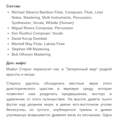
Состав:
Michael Stearns Bamboo Flute, Composer, Flute, Liner
Notes, Mastering, Multi Instruments, Percussion,
Synthesizer, Vocals, Whistle (Human)
Miguel Rivera Composer, Percussion
Keri Rusthoi Composer, Vocals
David Korup Dumbek
Mitchell May Flute, Lakota Flute
Stephen Hill Mastering
Bob Olhsson Mastering
Доп. инфо:
Майкл Стернс переносит нас в "Затерянный мир" редкой
красоты и мощи.
Стернсу удалось объединить местные звуки этого
доисторического царства в звуковую среду, которая
позволяет нам разделить предвкушение, восторг и
удивление от этого путешествия. На высоте девяти тысяч
футов над уровнем моря, в диком юго-восточном уголке
Венесуэлы, из густого, клубящегося тумана и дымки
угрожающе возвышается древняя меза из песчаника. Одна