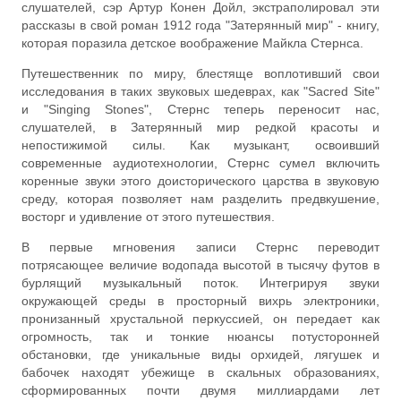
слушателей, сэр Артур Конен Дойл, экстраполировал эти
рассказы в свой роман 1912 года "Затерянный мир" - книгу,
которая поразила детское воображение Майкла Стернса.
Путешественник по миру, блестяще воплотивший свои
исследования в таких звуковых шедеврах, как "Sacred Site"
и "Singing Stones", Стернс теперь переносит нас,
слушателей, в Затерянный мир редкой красоты и
непостижимой силы. Как музыкант, освоивший
современные аудиотехнологии, Стернс сумел включить
коренные звуки этого доисторического царства в звуковую
среду, которая позволяет нам разделить предвкушение,
восторг и удивление от этого путешествия.
В первые мгновения записи Стернс переводит
потрясающее величие водопада высотой в тысячу футов в
бурлящий музыкальный поток. Интегрируя звуки
окружающей среды в просторный вихрь электроники,
пронизанный хрустальной перкуссией, он передает как
огромность, так и тонкие нюансы потусторонней
обстановки, где уникальные виды орхидей, лягушек и
бабочек находят убежище в скальных образованиях,
сформированных почти двумя миллиардами лет