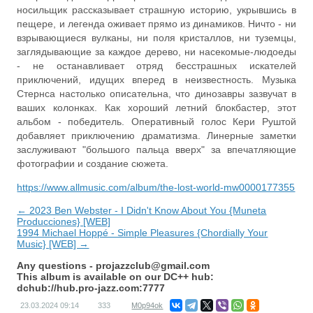
носильщик рассказывает страшную историю, укрывшись в
пещере, и легенда оживает прямо из динамиков. Ничто - ни
взрывающиеся вулканы, ни поля кристаллов, ни туземцы,
заглядывающие за каждое дерево, ни насекомые-людоеды
- не останавливает отряд бесстрашных искателей
приключений, идущих вперед в неизвестность. Музыка
Стернса настолько описательна, что динозавры зазвучат в
ваших колонках. Как хороший летний блокбастер, этот
альбом - победитель. Оперативный голос Кери Руштой
добавляет приключению драматизма. Линерные заметки
заслуживают "большого пальца вверх" за впечатляющие
фотографии и создание сюжета.
https://www.allmusic.com/album/the-lost-world-mw0000177355
← 2023 Ben Webster - I Didn't Know About You {Muneta
Producciones} [WEB]
1994 Michael Hoppé - Simple Pleasures {Chordially Your
Music} [WEB] →
Any questions -
projazzclub@gmail.com
This album is available on our DC++ hub:
dchub://hub.pro-jazz.com:7777
23.03.2024
09:14
333
M0p94ok