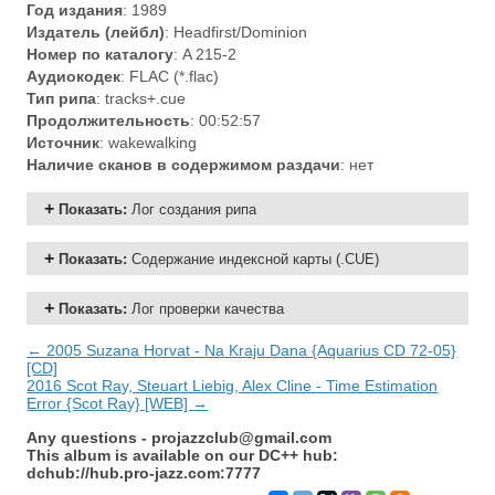
Год издания
: 1989
Издатель (лейбл)
: Headfirst/Dominion
Номер по каталогу
: A 215-2
Аудиокодек
: FLAC (*.flac)
Тип рипа
: tracks+.cue
Продолжительность
: 00:52:57
Источник
: wakewalking
Наличие сканов в содержимом раздачи
: нет
Показать
:
Лог создания рипа
Показать
:
Содержание индексной карты (.CUE)
Показать
:
Лог проверки качества
← 2005 Suzana Horvat - Na Kraju Dana {Aquarius CD 72-05}
[CD]
2016 Scot Ray, Steuart Liebig, Alex Cline - Time Estimation
Error {Scot Ray} [WEB] →
Any questions -
projazzclub@gmail.com
This album is available on our DC++ hub:
dchub://hub.pro-jazz.com:7777