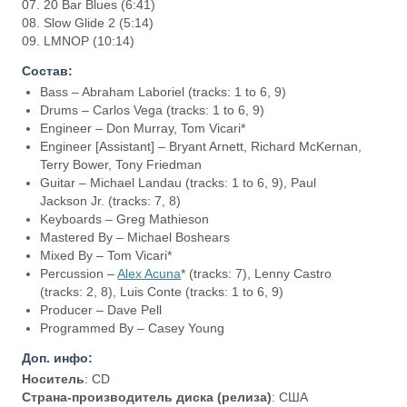
07. 20 Bar Blues (6:41)
08. Slow Glide 2 (5:14)
09. LMNOP (10:14)
Состав:
Bass – Abraham Laboriel (tracks: 1 to 6, 9)
Drums – Carlos Vega (tracks: 1 to 6, 9)
Engineer – Don Murray, Tom Vicari*
Engineer [Assistant] – Bryant Arnett, Richard McKernan,
Terry Bower, Tony Friedman
Guitar – Michael Landau (tracks: 1 to 6, 9), Paul
Jackson Jr. (tracks: 7, 8)
Keyboards – Greg Mathieson
Mastered By – Michael Boshears
Mixed By – Tom Vicari*
Percussion –
Alex Acuna
* (tracks: 7), Lenny Castro
(tracks: 2, 8), Luis Conte (tracks: 1 to 6, 9)
Producer – Dave Pell
Programmed By – Casey Young
Доп. инфо:
Носитель
: CD
Страна-производитель диска (релиза)
: США