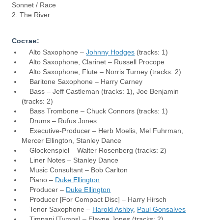
Sonnet / Race
2. The River
Состав:
Alto Saxophone –
Johnny Hodges
(tracks: 1)
Alto Saxophone, Clarinet – Russell Procope
Alto Saxophone, Flute – Norris Turney (tracks: 2)
Baritone Saxophone – Harry Carney
Bass – Jeff Castleman (tracks: 1), Joe Benjamin
(tracks: 2)
Bass Trombone – Chuck Connors (tracks: 1)
Drums – Rufus Jones
Executive-Producer – Herb Moelis, Mel Fuhrman,
Mercer Ellington, Stanley Dance
Glockenspiel – Walter Rosenberg (tracks: 2)
Liner Notes – Stanley Dance
Music Consultant – Bob Carlton
Piano –
Duke Ellington
Producer –
Duke Ellington
Producer [For Compact Disc] – Harry Hirsch
Tenor Saxophone –
Harold Ashby
,
Paul Gonsalves
Timpani [Tymps] – Elayne Jones (tracks: 2)