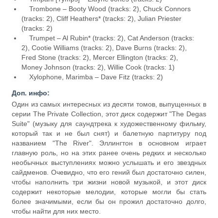
Trombone – Booty Wood (tracks: 2), Chuck Connors
(tracks: 2), Cliff Heathers* (tracks: 2), Julian Priester
(tracks: 2)
Trumpet – Al Rubin* (tracks: 2), Cat Anderson (tracks:
2), Cootie Williams (tracks: 2), Dave Burns (tracks: 2),
Fred Stone (tracks: 2), Mercer Ellington (tracks: 2),
Money Johnson (tracks: 2), Willie Cook (tracks: 1)
Xylophone, Marimba – Dave Fitz (tracks: 2)
Доп. инфо:
Один из самых интересных из десяти томов, выпущенных в
серии The Private Collection, этот диск содержит "The Degas
Suite" (музыку для саундтрека к художественному фильму,
который так и не был снят) и балетную партитуру под
названием "The River". Эллингтон в основном играет
главную роль, но на этих ранее очень редких и несколько
необычных выступлениях можно услышать и его звездных
сайдменов. Очевидно, что его гений был достаточно силен,
чтобы наполнить три жизни новой музыкой, и этот диск
содержит некоторые мелодии, которые могли бы стать
более значимыми, если бы он прожил достаточно долго,
чтобы найти для них место.