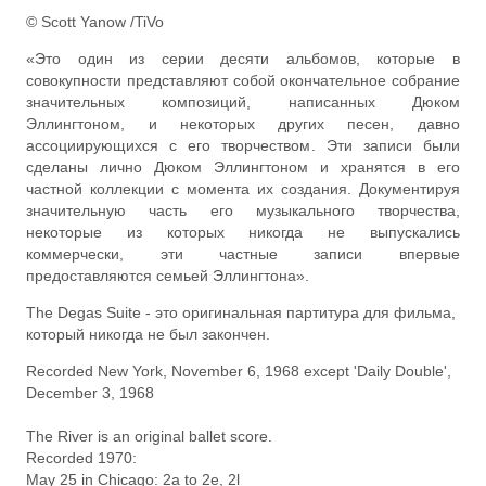
© Scott Yanow /TiVo
«Это один из серии десяти альбомов, которые в
совокупности представляют собой окончательное собрание
значительных композиций, написанных Дюком
Эллингтоном, и некоторых других песен, давно
ассоциирующихся с его творчеством. Эти записи были
сделаны лично Дюком Эллингтоном и хранятся в его
частной коллекции с момента их создания. Документируя
значительную часть его музыкального творчества,
некоторые из которых никогда не выпускались
коммерчески, эти частные записи впервые
предоставляются семьей Эллингтона».
The Degas Suite - это оригинальная партитура для фильма,
который никогда не был закончен.
Recorded New York, November 6, 1968 except 'Daily Double',
December 3, 1968
The River is an original ballet score.
Recorded 1970:
May 25 in Chicago: 2a to 2e, 2l