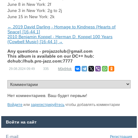
June 8 in New York: 2f
June 3 in New York: 2g to 2j
June 15 in New York: 2k
← 2019 David Darling - Homage to Kindness {Hearts of
Space} [16-44.1]
2010 Benjamin Koppel - Herman D. Koppel 100 Years
{Cowbell Music} [16-44.1] →
Any questions -
projazzclub@gmail.com
This album is available on our DC++ hub:
dchub://hub.pro-jazz.com:7777
29.08.2024
09:49
335
M0p94ok
Нет комментариев. Ваш будет первым!
Войдите
или
зарегистрируйтесь
чтобы добавлять комментарии
Войти на сайт
E-mail:
Регистрация