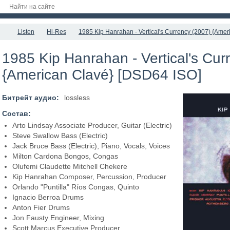
Listen
Hi-Res
1985 Kip Hanrahan - Vertical's Currency (2007) {Ame
1985 Kip Hanrahan - Vertical's Cur
{American Clavé} [DSD64 ISO]
Битрейт аудио:
lossless
Состав:
Arto Lindsay Associate Producer, Guitar (Electric)
Steve Swallow Bass (Electric)
Jack Bruce Bass (Electric), Piano, Vocals, Voices
Milton Cardona Bongos, Congas
Olufemi Claudette Mitchell Chekere
Kip Hanrahan Composer, Percussion, Producer
Orlando "Puntilla" Ríos Congas, Quinto
Ignacio Berroa Drums
Anton Fier Drums
Jon Fausty Engineer, Mixing
Scott Marcus Executive Producer