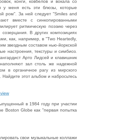
овок, конги, ковбелов и вокала со
я у меня есть эти блюзы, которые
й ром". За ней следует "Smiles and
пают вместе с синкопированными
лилирует ритмическую поэзию через
 созерцания. В других композициях
и, как, например, в "Two Heartedly,
с этим звездным составом нью-йоркской
ые настроения, текстуры и симбиоз.
вангардист Арто Лидсей и клавишник
 наполняют зал столь же надежной
дом в органичное рагу из мирского
. Найдите этот альбом и набросьтесь
eview
 выпущенный в 1984 году при участии
 Boston Globe как "первая попытка
улировать свои музыкальные коллажи