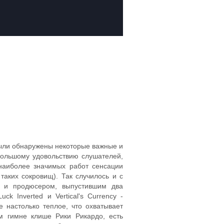
были обнаружены некоторые важные и
 большому удовольствию слушателей,
 наиболее значимых работ сенсации
аких сокровищ). Так случилось и с
м и продюсером, выпустившим два
k Inverted и Vertical's Currency -
 настолько теплое, что охватывает
м гимне клише Рики Рикардо, есть