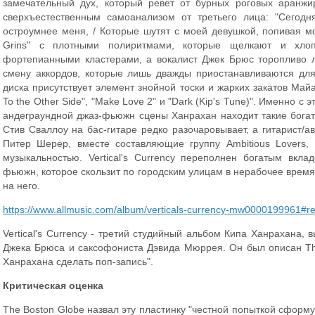
замечательный дух, который ревет от бурных роговых аранжир
сверхъестественным самоанализом от третьего лица: "Сегодн
остроумнее меня, / Которые шутят с моей девушкой, попивая мо
Grins" с плотными полиритмами, которые щелкают и хло
фортепианными кластерами, а вокалист Джек Брюс торопливо 
смену аккордов, которые лишь дважды приостанавливаются для
диска присутствует элемент знойной тоски и жарких закатов Майам
To the Other Side", "Make Love 2" и "Dark (Kip's Tune)". Именно 
андеграундной джаз-фьюжн сцены Ханрахан находит такие богат
Стив Сваллоу на бас-гитаре редко разочаровывает, а гитарист/а
Питер Шерер, вместе составляющие группу Ambitious Lovers,
музыкальностью. Vertical's Currency переполнен богатым вкла
фьюжн, которое скользит по городским улицам в нерабочее время
на него.
https://www.allmusic.com/album/verticals-currency-mw0000199961#r
Vertical's Currency - третий студийный альбом Кипа Ханрахана,
Джека Брюса и саксофониста Дэвида Мюррея. Он был описан The
Ханрахана сделать поп-запись".
Критическая оценка
The Boston Globe назвал эту пластинку "честной попыткой сформ