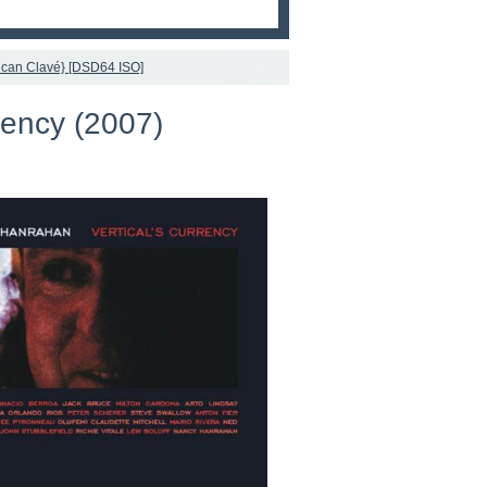
rican Clavé} [DSD64 ISO]
rency (2007)