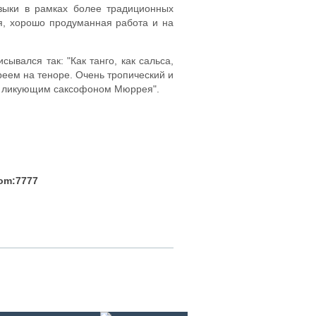
узыки в рамках более традиционных
я, хорошо продуманная работа и на
сывался так: "Как танго, как сальса,
реем на теноре. Очень тропический и
и ликующим саксофоном Мюррея".
com:7777