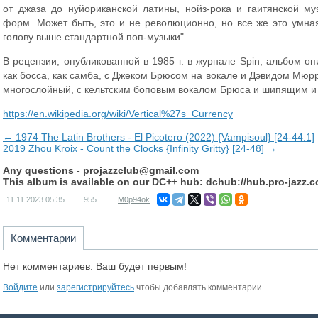
от джаза до нуйориканской латины, нойз-рока и гаитянской м
форм. Может быть, это и не революционно, но все же это умна
голову выше стандартной поп-музыки".
В рецензии, опубликованной в 1985 г. в журнале Spin, альбом опи
как босса, как самба, с Джеком Брюсом на вокале и Дэвидом Мюр
многослойный, с кельтским боповым вокалом Брюса и шипящим 
https://en.wikipedia.org/wiki/Vertical%27s_Currency
← 1974 The Latin Brothers - El Picotero (2022) {Vampisoul} [24-44.1]
2019 Zhou Kroix - Count the Clocks {Infinity Gritty} [24-48] →
Any questions -
projazzclub@gmail.com
This album is available on our DC++ hub: dchub://hub.pro-jazz.
11.11.2023
05:35
955
M0p94ok
Комментарии
Нет комментариев. Ваш будет первым!
Войдите
или
зарегистрируйтесь
чтобы добавлять комментарии