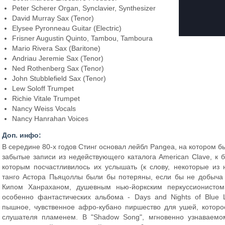
Peter Scherer Organ, Synclavier, Synthesizer
David Murray Sax (Tenor)
Elysee Pyronneau Guitar (Electric)
Frisner Augustin Quinto, Tambou, Tamboura
Mario Rivera Sax (Baritone)
Andriau Jeremie Sax (Tenor)
Ned Rothenberg Sax (Tenor)
John Stubblefield Sax (Tenor)
Lew Soloff Trumpet
Richie Vitale Trumpet
Nancy Weiss Vocals
Nancy Hanrahan Voices
Доп. инфо:
В середине 80-х годов Стинг основал лейбл Pangea, на котором 
забытые записи из недействующего каталога American Clave, к
которым посчастливилось их услышать (к слову, некоторые из
танго Астора Пьяцоллы были бы потеряны, если бы не добыча т
Кипом Ханраханом, душевным нью-йоркским перкуссионисто
особенно фантастических альбома - Days and Nights of Blue Luc
пышное, чувственное афро-кубано пиршество для ушей, которое
слушателя пламенем. В "Shadow Song", мгновенно узнаваемо