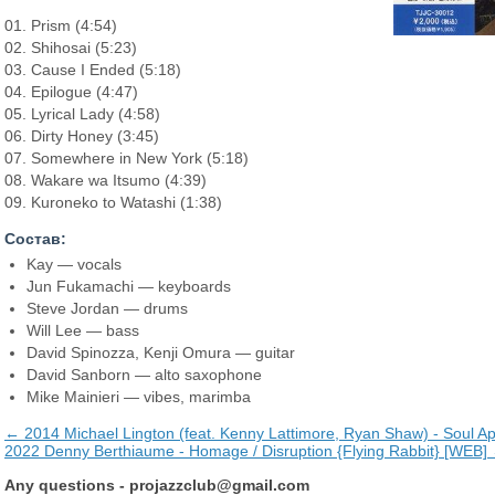
01. Prism (4:54)
02. Shihosai (5:23)
03. Cause I Ended (5:18)
04. Epilogue (4:47)
05. Lyrical Lady (4:58)
06. Dirty Honey (3:45)
07. Somewhere in New York (5:18)
08. Wakare wa Itsumo (4:39)
09. Kuroneko to Watashi (1:38)
Состав:
Kay — vocals
Jun Fukamachi — keyboards
Steve Jordan — drums
Will Lee — bass
David Spinozza, Kenji Omura — guitar
David Sanborn — alto saxophone
Mike Mainieri — vibes, marimba
← 2014 Michael Lington (feat. Kenny Lattimore, Ryan Shaw) - Soul 
2022 Denny Berthiaume - Homage / Disruption {Flying Rabbit} [WEB]
Any questions -
projazzclub@gmail.com