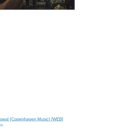
Appeal {Copenhagen Music} [WEB]
 →