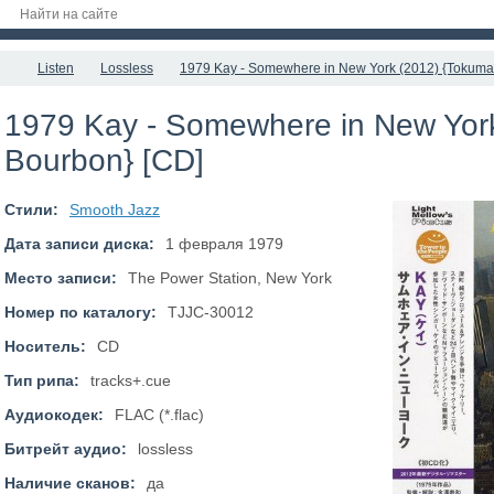
Listen
Lossless
1979 Kay - Somewhere in New York (2012) {Tokuma
1979 Kay - Somewhere in New Yor
Bourbon} [CD]
Стили:
Smooth Jazz
Дата записи диска:
1 февраля 1979
Место записи:
The Power Station, New York
Номер по каталогу:
TJJC-30012
Носитель:
CD
Тип рипа:
tracks+.cue
Аудиокодек:
FLAC (*.flac)
Битрейт аудио:
lossless
Наличие сканов:
да