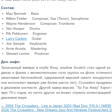
Состав:
Max Bennett Bass
Wilton Felder Composer, Sax (Tenor), Saxophone
Wayne Henderson Composer, Trombone
Stix Hooper Drums
Rik Pekkonen Engineer
Larry Carlton
Guitar
Joe Sample Keyboards
Arnie Acosta Mastering
Stewart Levine Producer
Доп. инфо:
Записанный вживую в клубе Roxy, альбом Scratch стал одной из
джаза и фанка с великолепными соло группы на фоне отличного 
заканчивая беспокойной, сдержанной версией своего концертного
они исполняют вживую уже более шести лет), Crusaders продем
в джазовом контексте. Другой кавер-версии, "So Far Away" Кэрол
звук 70-х годов, но ничто другое не может служить иллюстрацие
джазовом мире.
← 2004 The Crusaders - Live in Japan 2003 {Bad Dog, P.R.A.} [WEB]
2016 The Crusaders - New Orleans Jazz And Heritage Festival April 1