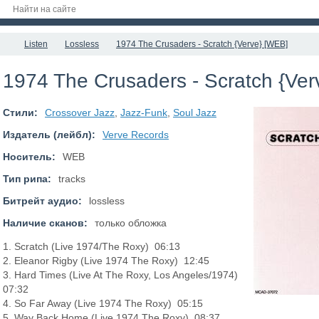
Listen
Lossless
1974 The Crusaders - Scratch {Verve} [WEB]
1974 The Crusaders - Scratch {Ver
Стили:
Crossover Jazz
,
Jazz-Funk
,
Soul Jazz
Издатель (лейбл):
Verve Records
Носитель:
WEB
Тип рипа:
tracks
Битрейт аудио:
lossless
Наличие сканов:
только обложка
1. Scratch (Live 1974/The Roxy) 06:13
2. Eleanor Rigby (Live 1974 The Roxy) 12:45
3. Hard Times (Live At The Roxy, Los Angeles/1974)
07:32
4. So Far Away (Live 1974 The Roxy) 05:15
5. Way Back Home (Live 1974 The Roxy) 08:37