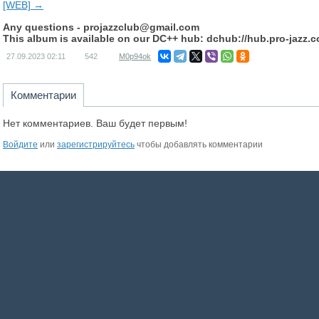
[WEB] →
Any questions -
projazzclub@gmail.com
This album is available on our DC++ hub: dchub://hub.pro-jazz.
27.09.2023
02:11
542
M0p94ok
Комментарии
Нет комментариев. Ваш будет первым!
Войдите
или
зарегистрируйтесь
чтобы добавлять комментарии