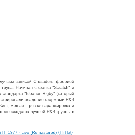
 лучших записей Crusaders, феерией
грува. Начиная с фанка "Scratch" и
 стандарта "Eleanor Rigby" (который
онстрировали владение формами R&B
 Кинг, мешает грязная аранжировка и
й превосходства лучшей R&B-группы в
9Th 1977 - Live (Remastered) {Hi Hat}