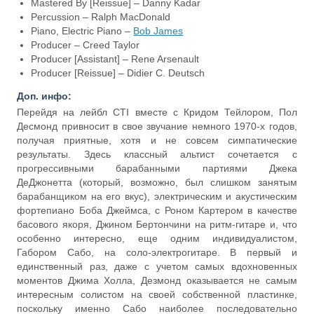
Mastered By [Reissue] – Danny Kadar
Percussion – Ralph MacDonald
Piano, Electric Piano –
Bob James
Producer – Creed Taylor
Producer [Assistant] – Rene Arsenault
Producer [Reissue] – Didier C. Deutsch
Доп. инфо:
Перейдя на лейбл CTI вместе с Кридом Тейлором, Пол
Десмонд привносит в свое звучание немного 1970-х годов,
получая приятные, хотя и не совсем симпатические
результаты. Здесь классный альтист сочетается с
прогрессивными барабанными партиями Джека
ДеДжонетта (который, возможно, был слишком занятым
барабанщиком на его вкус), электрическим и акустическим
фортепиано Боба Джеймса, с Роном Картером в качестве
басового якоря, Джином Бертончини на ритм-гитаре и, что
особенно интересно, еще одним индивидуалистом,
Габором Сабо, на соло-электрогитаре. В первый и
единственный раз, даже с учетом самых вдохновенных
моментов Джима Холла, Дезмонд оказывается не самым
интересным солистом на своей собственной пластинке,
поскольку именно Сабо наиболее последовательно