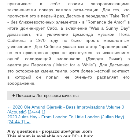
притягивает к себе своими завораживающими
заклинаниями поверх вампов ритм-секции. Для тех, кто
пропустил это в первый раз, Десмонд переделал "Take Ten"
- без ближневосточных элементов - в "Romance de Amor" в
итоге доминирует Сабо, а включение "Was a Sunny Day"
доказывает, что увлечение Десмонда музыкой Пола
Саймона в 1970 году не было просто мимолетным
увлечением. Дон Себески указан как автор "аранжировок",
но его оркестровая рука не чувствуется, за исключением
одной солирующей виолончели (Джордж Риччи) в
адаптации Перселла ("Music for a While"). Для Десмонда
это осторожная смена темпа, хотя более жесткий контекст,
в который он попал, не очень-то распаляет его
воображение.
Показать
:
Лог проверки качества
← 2020 Ole Amund Gjersvik - Bass Improvisations Volume 9
{Acoustic} [24-44.1]
2020 Jules Hay - From London To Little London {Julian Hay}
[24-44.1] →
Any questions -
projazzclub@gmail.com
This album is available on our DC++ hub: