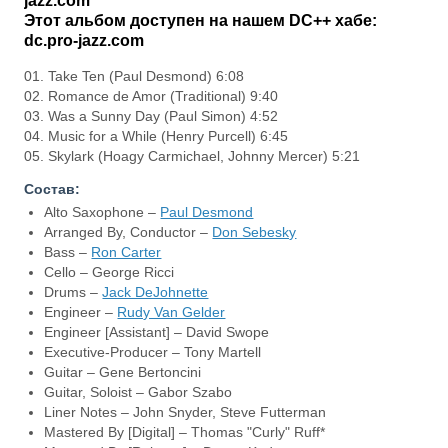
jazz.com
Этот альбом доступен на нашем DC++ хабе:
dc.pro-jazz.com
01. Take Ten (Paul Desmond) 6:08
02. Romance de Amor (Traditional) 9:40
03. Was a Sunny Day (Paul Simon) 4:52
04. Music for a While (Henry Purcell) 6:45
05. Skylark (Hoagy Carmichael, Johnny Mercer) 5:21
Состав:
Alto Saxophone –
Paul Desmond
Arranged By, Conductor –
Don Sebesky
Bass –
Ron Carter
Cello – George Ricci
Drums –
Jack DeJohnette
Engineer –
Rudy Van Gelder
Engineer [Assistant] – David Swope
Executive-Producer – Tony Martell
Guitar – Gene Bertoncini
Guitar, Soloist – Gabor Szabo
Liner Notes – John Snyder, Steve Futterman
Mastered By [Digital] – Thomas "Curly" Ruff*