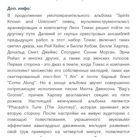
Доп. инфо:
В продолжении умопомрачительного альбома "Spirits
Known and Unknown" певец, мультиинструменталист,
аранжировщик и композитор Леон Томас решил пойти по
другому пути. Далекий от скупых оркестровых ансамблей
предыдущих работ, в этот набор Томас включил таких
светил джаза, как Рой Хейнс и Билли Кобэм, Билли Харпер,
Дональд Смит, Джеймс Сполдинг, Сонни Морган, Эрни
Ройал и многих других, а также хор женских голосов.
Первая сторона - это джаз в темпе, когда Томас и компания
исполняют множество его собственных мелодий, таких как
скаттированный пост-боп "I Am" и почти барный блюз
"Come Along". Но в конце альбома звучит совершенно
потрясающее исполнение песни Милта Джексона "Bag's
Groove", причем Харпер возглавляет секцию из пяти
рожков. Настоящей жемчужиной альбома является
"Pharaoh's Tune (The Journey)", которая занимает всю
вторую сторону. После настройки на живую аудиторию с
помощью повествования, украшенного звуковыми
эффектами авангардных джазменов, мелодия развивает
свой грув примерно на четвертой минуте, появляются