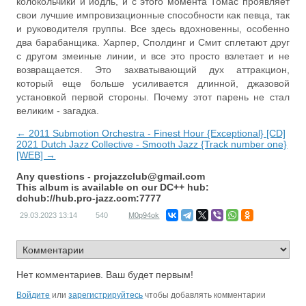
колокольчики и йодль, и с этого момента Томас проявляет
свои лучшие импровизационные способности как певца, так
и руководителя группы. Все здесь вдохновенны, особенно
два барабанщика. Харпер, Сполдинг и Смит сплетают друг
с другом змеиные линии, и все это просто взлетает и не
возвращается. Это захватывающий дух аттракцион,
который еще больше усиливается длинной, джазовой
установкой первой стороны. Почему этот парень не стал
великим - загадка.
← 2011 Submotion Orchestra - Finest Hour {Exceptional} [CD]
2021 Dutch Jazz Collective - Smooth Jazz {Track number one}
[WEB] →
Any questions -
projazzclub@gmail.com
This album is available on our DC++ hub:
dchub://hub.pro-jazz.com:7777
29.03.2023
13:14
540
M0p94ok
Нет комментариев. Ваш будет первым!
Войдите
или
зарегистрируйтесь
чтобы добавлять комментарии