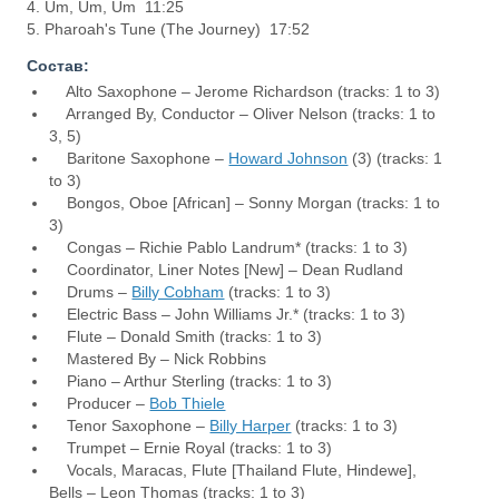
4. Um, Um, Um 11:25
5. Pharoah's Tune (The Journey) 17:52
Состав:
Alto Saxophone – Jerome Richardson (tracks: 1 to 3)
Arranged By, Conductor – Oliver Nelson (tracks: 1 to
3, 5)
Baritone Saxophone –
Howard Johnson
(3) (tracks: 1
to 3)
Bongos, Oboe [African] – Sonny Morgan (tracks: 1 to
3)
Congas – Richie Pablo Landrum* (tracks: 1 to 3)
Coordinator, Liner Notes [New] – Dean Rudland
Drums –
Billy Cobham
(tracks: 1 to 3)
Electric Bass – John Williams Jr.* (tracks: 1 to 3)
Flute – Donald Smith (tracks: 1 to 3)
Mastered By – Nick Robbins
Piano – Arthur Sterling (tracks: 1 to 3)
Producer –
Bob Thiele
Tenor Saxophone –
Billy Harper
(tracks: 1 to 3)
Trumpet – Ernie Royal (tracks: 1 to 3)
Vocals, Maracas, Flute [Thailand Flute, Hindewe],
Bells – Leon Thomas (tracks: 1 to 3)