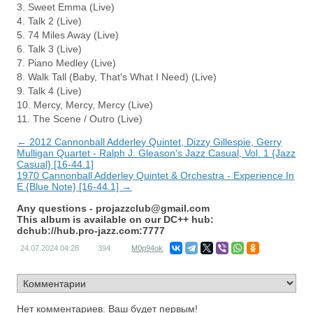
3. Sweet Emma (Live)
4. Talk 2 (Live)
5. 74 Miles Away (Live)
6. Talk 3 (Live)
7. Piano Medley (Live)
8. Walk Tall (Baby, That's What I Need) (Live)
9. Talk 4 (Live)
10. Mercy, Mercy, Mercy (Live)
11. The Scene / Outro (Live)
← 2012 Cannonball Adderley Quintet, Dizzy Gillespie, Gerry
Mulligan Quartet - Ralph J. Gleason's Jazz Casual, Vol. 1 {Jazz
Casual} [16-44.1]
1970 Cannonball Adderley Quintet & Orchestra - Experience In
E {Blue Note} [16-44.1] →
Any questions -
projazzclub@gmail.com
This album is available on our DC++ hub:
dchub://hub.pro-jazz.com:7777
24.07.2024
04:28
394
M0p94ok
Нет комментариев. Ваш будет первым!