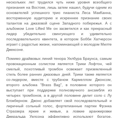
нескольких лет трудился чуть ниже уровня всеобщего
признания на Востоке, лишь затем нашел, будучи одним из
основателей успешного трио пианиста Леса МакКанна,
восторженную аудиторию и искреннее признание своих
талантов на джазовой сцене Западного побережья. А с
альбомом Love Lifted Me он засветился и как прекрасный
лидер убедительно свингующего и удивительно
последовательного квинтета, в котором Бобби Хатчерсон
играет с радостью жизни, напоминающей о молодом Милте
Джексоне.
Помимо драйвовых линий тенора Уилбура Браунса, самым
провокационным солистом является Трики Лофтон, чей
смелый, похотливый тромбон освежает приземленный
стиль более ранних джазовых дней. Трики также является
со-лидером, вместе с трубачом Кармеллом Джонсом,
второго альбома "Brass Bag", в половине которого он
выступает при поддержке полнозвучного ансамбля из
четырех тромбонов, а в другой половине делит соло с Лу
Блэкберном. Джонс добавляет свой последовательный и
лиричный сольный голос, фортепианные партии Фрэнка
Страззера яркие и живые, а ловкие аранжировки
Джеральда Уилсона эффективно используют богатое,