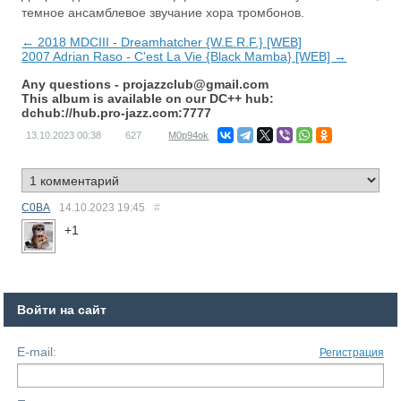
темное ансамблевое звучание хора тромбонов.
← 2018 MDCIII - Dreamhatcher {W.E.R.F.} [WEB]
2007 Adrian Raso - C'est La Vie {Black Mamba} [WEB] →
Any questions -
projazzclub@gmail.com
This album is available on our DC++ hub:
dchub://hub.pro-jazz.com:7777
13.10.2023
00:38
627
M0p94ok
C0BA
14.10.2023
19:45
#
+1
Войти на сайт
E-mail:
Регистрация