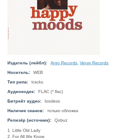
Издатель (лейбл):
Argo Records
,
Verve Records
Носитель:
WEB
Тип рипа:
tracks
Аудиокодек:
FLAC (*.flac)
Битрейт аудио:
lossless
Наличие сканов:
только обложка
Релизёр (источник):
Qobuz
1. Little Old Lady
2. For All We Know