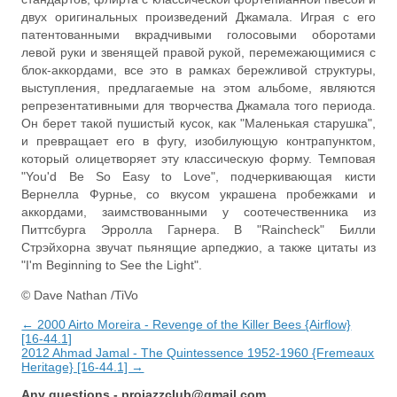
двух оригинальных произведений Джамала. Играя с его
патентованными вкрадчивыми голосовыми оборотами
левой руки и звенящей правой рукой, перемежающимися с
блок-аккордами, все это в рамках бережливой структуры,
выступления, предлагаемые на этом альбоме, являются
репрезентативными для творчества Джамала того периода.
Он берет такой пушистый кусок, как "Маленькая старушка",
и превращает его в фугу, изобилующую контрапунктом,
который олицетворяет эту классическую форму. Темповая
"You'd Be So Easy to Love", подчеркивающая кисти
Вернелла Фурнье, со вкусом украшена пробежками и
аккордами, заимствованными у соотечественника из
Питтсбурга Эрролла Гарнера. В "Raincheck" Билли
Стрэйхорна звучат пьянящие арпеджио, а также цитаты из
"I'm Beginning to See the Light".
© Dave Nathan /TiVo
← 2000 Airto Moreira - Revenge of the Killer Bees {Airflow}
[16-44.1]
2012 Ahmad Jamal - The Quintessence 1952-1960 {Fremeaux
Heritage} [16-44.1] →
Any questions -
projazzclub@gmail.com