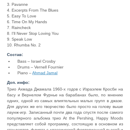
3. Pavanne
4. Excerpts From The Blues
5. Easy To Love
6. Time On My Hands
7. Raincheck
8. I'll Never Stop Loving You
9. Speak Low
10. Rhumba No. 2
Состав:
Bass – Israel Crosby
Drums – Vernell Fournier
Piano –
Ahmad Jamal
Доп. инфо:
Трио Ахмада Джамала 1960-х годов с Израэлем Кросби на
басу и Вернелом Фурнье на барабанах было, по мнению
одних, одной из самых влиятельных малых групп в джазе.
Для других же его творчество было просто на голову выше
лаунж-игр. Записанный почти два года спустя после самого
популярного альбома трио At the Pershing, Happy Moods
представляет собой программу, состоящую в основном из
стандартов, флирта с классической фортепианной пьесой и