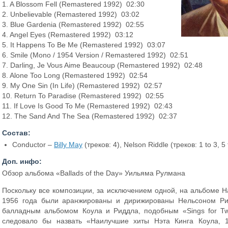
1. A Blossom Fell (Remastered 1992) 02:30
2. Unbelievable (Remastered 1992) 03:02
3. Blue Gardenia (Remastered 1992) 02:55
4. Angel Eyes (Remastered 1992) 03:12
5. It Happens To Be Me (Remastered 1992) 03:07
6. Smile (Mono / 1954 Version / Remastered 1992) 02:51
7. Darling, Je Vous Aime Beaucoup (Remastered 1992) 02:48
8. Alone Too Long (Remastered 1992) 02:54
9. My One Sin (In Life) (Remastered 1992) 02:57
10. Return To Paradise (Remastered 1992) 02:55
11. If Love Is Good To Me (Remastered 1992) 02:43
12. The Sand And The Sea (Remastered 1992) 02:37
Состав:
Conductor –
Billy May
(треков: 4), Nelson Riddle (треков: 1 to 3, 5 
Доп. инфо:
Обзор альбома «Ballads of the Day» Уильяма Рулмана
Поскольку все композиции, за исключением одной, на альбоме На
1956 года были аранжированы и дирижированы Нельсоном Ри
балладным альбомом Коула и Риддла, подобным «Sings for Tw
следовало бы назвать «Наилучшие хиты Нэта Кинга Коула, 19