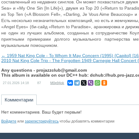
составленный из недавних синглов. Он может похвастаться двумя 
Sea» и «My One Sin [In Life]»), двумя из Top 20 («Return to Parad
из Top Ten («A Blossom Fell», «Darling, Je Vous Aime Beaucoup» и
Есть несколько незначительных композиций, но есть и жемчужины,
«Angel Eyes» (би-сайд «Return to Paradise», аранжировка и дири
не один из лучших альбомов, созданных в сотрудничестве Коул
приятными примерами долгого музыкального партнерства м
музыкальным помощником.
← 1959 Nat King Cole - To Whom It May Concern (1995) {Capitol} [16
2010 Nat King Cole Trio - The Forgotten 1949 Carnegie Hall Concert 
Any questions -
projazzclub@gmail.com
This album is available on our DC++ hub: dchub://hub.pro-jazz.
27.01.2026
14:18
87
M0p94ok
Комментарии
Нет комментариев. Ваш будет первым!
Войдите
или
зарегистрируйтесь
чтобы добавлять комментарии