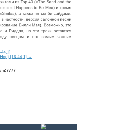
хитами из Top 40 («The Sand and the
ise» и «It Happens to Be Me») и тремя
 «Smile»), а также пятью би-сайдами.
 в частности, версия салонной песни
жирование Билли Мэя). Возможно, это
а и Риддла, но эти треки остаются
ежду певцом и его самым частым
-44,1]
{Hep} [16-44,1] →
com:7777