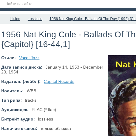
Listen
Lossless
1956 Nat King Cole - Ballads Of The Day (1992) {Cap
1956 Nat King Cole - Ballads Of T
{Capitol} [16-44,1]
Стили:
Vocal Jazz
Дата записи диска:
January 14, 1953 - December
20, 1954
Издатель (лейбл):
Capitol Records
Носитель:
WEB
Тип рипа:
tracks
Аудиокодек:
FLAC (*.flac)
Битрейт аудио:
lossless
Наличие сканов:
только обложка