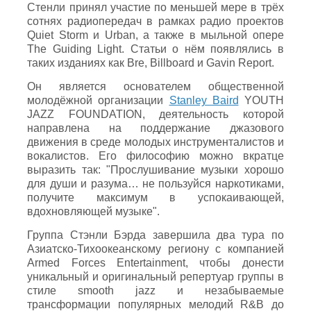
Стенли принял участие по меньшей мере в трёх
сотнях радиопередач в рамках радио проектов
Quiet Storm и Urban, а также в мыльной опере
The Guiding Light. Статьи о нём появлялись в
таких изданиях как Bre, Billboard и Gavin Report.
Он является основателем общественной
молодёжной организации
Stanley Baird
YOUTH
JAZZ FOUNDATION, деятельность которой
направлена на поддержание джазового
движения в среде молодых инструменталистов и
вокалистов. Его философию можно вкратце
выразить так: "Прослушивание музыки хорошо
для души и разума… не пользуйся наркотиками,
получите максимум в успокаивающей,
вдохновляющей музыке".
Группа Стэнли Бэрда завершила два тура по
Азиатско-Тихоокеанскому региону с компанией
Armed Forces Entertainment, чтобы донести
уникальный и оригинальный репертуар группы в
стиле smooth jazz и незабываемые
трансформации популярных мелодий R&B до