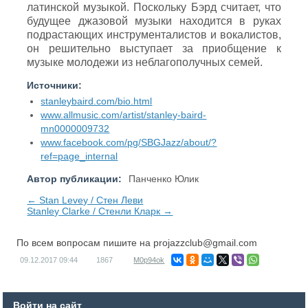
латинской музыкой. Поскольку Бэрд считает, что
будущее джазовой музыки находится в руках
подрастающих инструменталистов и вокалистов,
он решительно выступает за приобщение к
музыке молодежи из неблагополучных семей.
Источники:
stanleybaird.com/bio.html
www.allmusic.com/artist/stanley-baird-
mn0000009732
www.facebook.com/pg/SBGJazz/about/?
ref=page_internal
Автор публикации:
Панченко Юлик
← Stan Levey / Стен Леви
Stanley Clarke / Стенли Кларк →
По всем вопросам пишите на
projazzclub@gmail.com
09.12.2017
09:44
1867
M0p94ok
Войти на сайт