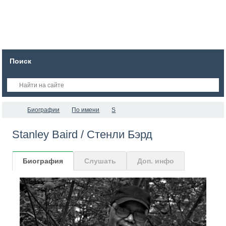
Поиск
Биографии
По имени
S
Stanley Baird / Стенли Бэрд
Биография
Слушать
Доп. инфо