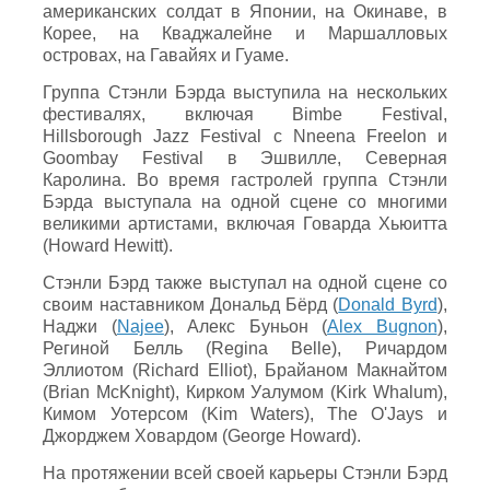
американских солдат в Японии, на Окинаве, в
Корее, на Кваджалейне и Маршалловых
островах, на Гавайях и Гуаме.
Группа Стэнли Бэрда выступила на нескольких
фестивалях, включая Bimbe Festival,
Hillsborough Jazz Festival с Nneena Freelon и
Goombay Festival в Эшвилле, Северная
Каролина. Во время гастролей группа Стэнли
Бэрда выступала на одной сцене со многими
великими артистами, включая Говарда Хьюитта
(Howard Hewitt).
Стэнли Бэрд также выступал на одной сцене со
своим наставником Дональд Бёрд (
Donald Byrd
),
Наджи (
Najee
), Алекс Буньон (
Alex Bugnon
),
Региной Белль (Regina Belle), Ричардом
Эллиотом (Richard Elliot), Брайаном Макнайтом
(Brian McKnight), Кирком Уалумом (Kirk Whalum),
Кимом Уотерсом (Kim Waters), The O'Jays и
Джорджем Ховардом (George Howard).
На протяжении всей своей карьеры Стэнли Бэрд