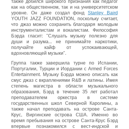
также добился широкого признания как педагог
как на общественном, так и на университетском
уровне. Он даже создал фонд
Stanley Baird
YOUTH JAZZ FOUNDATION, поскольку считает,
что джаз можно сохранить благодаря молодым
инструменталистам и вокалистам. Философия
Бэрда гласит: "Слушать музыку полезно для
души и разума... не принимайте наркотики,
получайте кайф от успокаивающей,
вдохновляющей музыки".
Группа также завершила турне по Испании,
Португалии, Турции и Иордании с Armed Forces
Entertainment. Музыку Бэрда можно описать как
смус джаз с вкраплениями R&B и латины. Имея
степень магистра в области музыкального
образования, Бэрд в течение 35 лет работал
преподавателем оркестра в системе
государственных школ Северной Каролины, а
также начал преподавать на острове Санта-
Крус, Виргинские острова США. Именно во
время пребывания на острове Санта-Крус Бэрд
впервые познакомился с вест-индской и