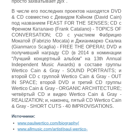
просто захватывает дух".
В числе его последних проектов находятся DVD
& CD совместно с Девидом Кэйном (David Cain)
под названием FEAST FOR THE SENSES; CD с
Френком Каталано (Frank Catalano) - TOPICS OF
CONVERSATION; CD с участием Фабрицио
Мокатой (Fabrizio Mocata) и Джианмарко Скалиа
(Gianmarco Scaglia) - FREE THE OPERA!; DVD и
получивший награду CD (в 2014 в номинации
“Лучший концертный альбом” на 13th Annual
Independent Music Awards) в составе группы
Wertico Cain & Gray - SOUND PORTRAITS; и
второй CD с группой Wertico Cain & Gray - OUT
IN SPACE; второй DVD и третий CD группы
Wertico Cain & Gray - ORGANIC ARCHITECTURE;
четвёртый CD и видео Wertico Cain & Gray -
REALIZATION; и, наконец, пятый CD Wertico Cain
& Gray - SHORT CUTS - 40 IMPROVISATIONS.
Источники:
www.paulwertico.com/biography/
www.allmusic.com/artist/paul-wertico-