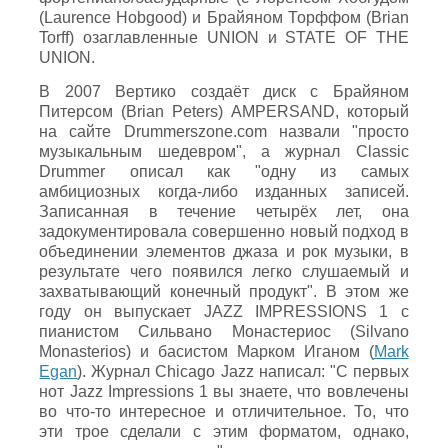
(Laurence Hobgood) и Брайяном Торффом (Brian
Torff) озаглавленные UNION и STATE OF THE
UNION.
В 2007 Вертико создаёт диск с Брайяном
Питерсом (Brian Peters) AMPERSAND, который
на сайте Drummerszone.com назвали "просто
музыкальным шедевром", а журнал Classic
Drummer описал как "одну из самых
амбициозных когда-либо изданных записей.
Записанная в течение четырёх лет, она
задокументировала совершенно новый подход в
объединении элементов джаза и рок музыки, в
результате чего появился легко слушаемый и
захватывающий конечный продукт". В этом же
году он выпускает JAZZ IMPRESSIONS 1 с
пианистом Сильвано Монастериос (Silvano
Monasterios) и басистом Марком Иганом (
Mark
Egan
). Журнал Chicago Jazz написал: "С первых
нот Jazz Impressions 1 вы знаете, что вовлечены
во что-то интересное и отличительное. То, что
эти трое сделали с этим форматом, однако,