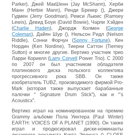
Parker), Джей МакШенн (Jay McShann), Херби
Манн (Herbie Mann), Ренди Брекер (), Джери
Гудмен (Jerry Goodman), Ремси Льюис (Ramsey
Lewis), Девид Боуи (David Bowie), Чарли Хэйден
(
Charlie Haden
), Джордж Колмен (
George
Coleman
), Дайян Шур (), Нельсон Ридл (Nelson
Riddle), Сонни Форчун (
Sonny Fortune
), Кен
Нордин (Ken Nordine), Тиерни Саттон (Tierney
Sutton) и многие другие. Вертико участник трио
Ларри Кориелл (
Larry Coryell
Power Trio). С 2000
по 2007 он был участником обладателя
платинового диска польского коллектива
прогрессивного рока SBB. Он также
изобретатель TUBZ, производимого фирмой Pro-
Mark (которая также выпускает барабанные
палочки “ Signature Drum Stick”), как и “’s
Acousticx”.
Вертико играл на номинированном на премию
Grammy альбоме Пола Уинтера (Paul Winter)
EARTH: VOICES OF A PLANET (1990). Он также
играл и продюсировал диски-номинанты
джазового вокалиста Курта Эллинга () CLOSE