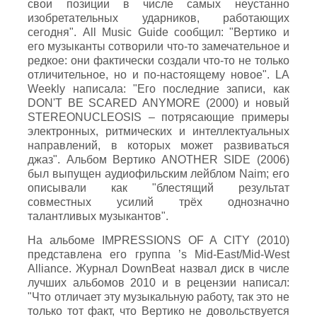
свои позиции в числе самых неустанно
изобретательных ударников, работающих
сегодня". All Music Guide сообщил: "Вертико и
его музыканты сотворили что-то замечательное и
редкое: они фактически создали что-то не только
отличительное, но и по-настоящему новое". LA
Weekly написала: "Его последние записи, как
DON'T BE SCARED ANYMORE (2000) и новый
STEREONUCLEOSIS – потрясающие примеры
электронных, ритмических и интеллектуальных
направлений, в которых может развиваться
джаз". Альбом Вертико ANOTHER SIDE (2006)
был выпущен аудиофильским лейблом Naim; его
описывали как "блестящий результат
совместных усилий трёх однозначно
талантливых музыкантов".
На альбоме IMPRESSIONS OF A CITY (2010)
представлена его группа ’s Mid-East/Mid-West
Alliance. Журнал DownBeat назвал диск в числе
лучших альбомов 2010 и в рецензии написал:
"Что отличает эту музыкальную работу, так это не
только тот факт, что Вертико не довольствуется