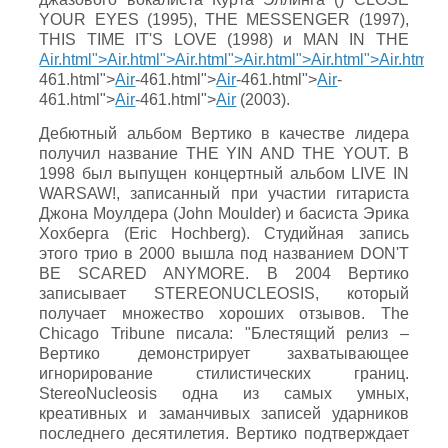
YOUR EYES (1995), THE MESSENGER (1997),
THIS TIME IT'S LOVE (1998) и MAN IN THE
Air.html">Air.html">Air.html">Air.html">Air.html">Air.html">
461.html">
Air
-461.html">
Air
-461.html">
Air
-
461.html">
Air
-461.html">
Air
(2003).
Дебютный альбом Вертико в качестве лидера
получил название THE YIN AND THE YOUT. В
1998 был выпущен концертный альбом LIVE IN
WARSAW!, записанный при участии гитариста
Джона Моулдера (John Moulder) и басиста Эрика
Хохберга (Eric Hochberg). Студийная запись
этого трио в 2000 вышла под названием DON'T
BE SCARED ANYMORE. В 2004 Вертико
записывает STEREONUCLEOSIS, который
получает множество хороших отзывов. The
Chicago Tribune писала: "Блестящий релиз –
Вертико демонстрирует захватывающее
игнорирование стилистических границ.
StereoNucleosis одна из самых умных,
креативных и заманчивых записей ударников
последнего десятилетия. Вертико подтверждает