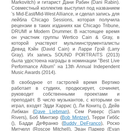
Markovitch) и гитарист Дани Рабин (Dani Rabin).
Совместный коллектив выступил под названием
's Mid-East/Mid-West Alliance, и сделал запись для
лейбла Chicago Sessions, которая получила
рецензии в таких изданиях как Chicago Tribune,
DRUM! и Modern Drummer. В настоящее время
он участник группы Wertico Cain & Gray, в
которой участвуют мультиинструменталисты
Девид Кэйн (David Cain) и Ларри Грэй (Larry
Gray). Их запись SOUND PORTRAITS (2013)
была удостоена награды в номинации "Best Live
Performance Album" на 13th Annual Independent
Music Awards (2014).
В свободное от гастролей время Вертико
работает в студиях, продюсирует, сочиняет,
руководит собственными проектами и
преподаёт. В число музыкантов, с которыми он
играл, входят Эдди Харрис (), Ли Конитц (), Дейв
Либман (
Dave Liebman
), Сем Риверс (Sam
Rivers), Боб Минтзер (
Bob Mintzer
), Терри Гиббс
(), Бадди ДеФранко (
Buddy DeFranco
), Роско
Митчелл (Roscoe Mitchell), Эван Паркер (Evan