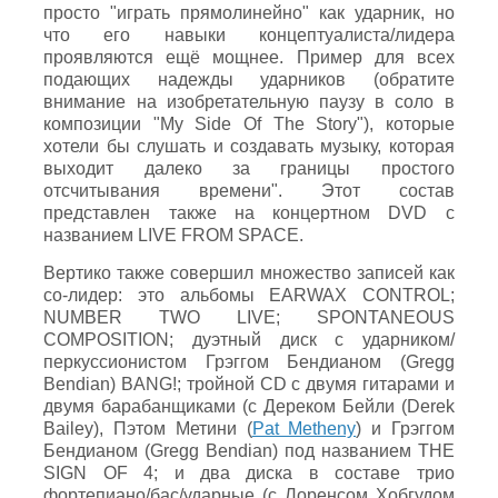
просто "играть прямолинейно" как ударник, но
что его навыки концептуалиста/лидера
проявляются ещё мощнее. Пример для всех
подающих надежды ударников (обратите
внимание на изобретательную паузу в соло в
композиции "My Side Of The Story"), которые
хотели бы слушать и создавать музыку, которая
выходит далеко за границы простого
отсчитывания времени". Этот состав
представлен также на концертном DVD с
названием LIVE FROM SPACE.
Вертико также совершил множество записей как
со-лидер: это альбомы EARWAX CONTROL;
NUMBER TWO LIVE; SPONTANEOUS
COMPOSITION; дуэтный диск с ударником/
перкуссионистом Грэггом Бендианом (Gregg
Bendian) BANG!; тройной CD с двумя гитарами и
двумя барабанщиками (с Дереком Бейли (Derek
Bailey), Пэтом Метини (
Pat Metheny
) и Грэггом
Бендианом (Gregg Bendian) под названием THE
SIGN OF 4; и два диска в составе трио
фортепиано/бас/ударные (с Лоренсом Хобгудом