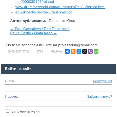
mn0000030146/related
www.drummerworld.com/drummers/Paul_Wertico.html
en.wikipedia.org/wiki/Paul_Wertico
Автор публикации:
Панченко Юлик
← Paul Gonsalves / Пол Гонсалвес
Paula Castle / Пола Касл →
По всем вопросам пишите на
projazzclub@gmail.com
09.05.2017
07:01
1764
M0p94ok
Войти на сайт
E-mail:
Регистрация
Пароль:
Забыли пароль?
Запомнить меня