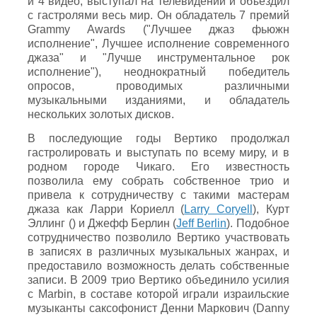
и 4 видео, выступал на телевидении и объездил
с гастролями весь мир. Он обладатель 7 премий
Grammy Awards ("Лучшее джаз фьюжн
исполнение", Лучшее исполнение современного
джаза" и "Лучше инструментальное рок
исполнение"), неоднократный победитель
опросов, проводимых различными
музыкальными изданиями, и обладатель
нескольких золотых дисков.
В последующие годы Вертико продолжал
гастролировать и выступать по всему миру, и в
родном городе Чикаго. Его известность
позволила ему собрать собственное трио и
привела к сотрудничеству с такими мастерам
джаза как Ларри Кориелл (
Larry Coryell
), Курт
Эллинг () и Джефф Берлин (
Jeff Berlin
). Подобное
сотрудничество позволило Вертико участвовать
в записях в различных музыкальных жанрах, и
предоставило возможность делать собственные
записи. В 2009 трио Вертико объединило усилия
с Marbin, в составе которой играли израильские
музыканты саксофонист Денни Маркович (Danny