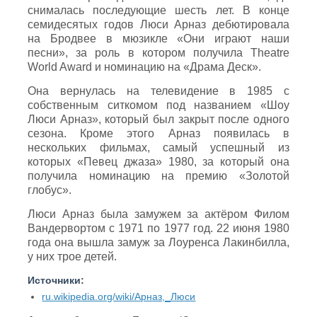
снималась последующие шесть лет. В конце
семидесятых годов Люси Арназ дебютировала
на Бродвее в мюзикле «Они играют наши
песни», за роль в котором получила Theatre
World Award и номинацию на «Драма Деск».
Она вернулась на телевидение в 1985 с
собственным ситкомом под названием «Шоу
Люси Арназ», который был закрыт после одного
сезона. Кроме этого Арназ появилась в
нескольких фильмах, самый успешный из
которых «Певец джаза» 1980, за который она
получила номинацию на премию «Золотой
глобус».
Люси Арназ была замужем за актёром Филом
Вандервортом с 1971 по 1977 год. 22 июня 1980
года она вышла замуж за Лоуренса Лакинбилла,
у них трое детей.
Источники:
ru.wikipedia.org/wiki/Арназ,_Люси