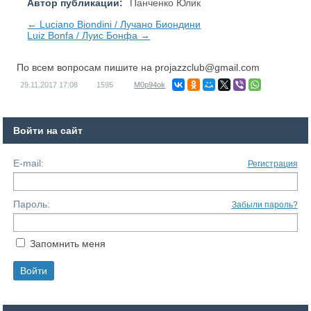
Автор публикации:
Панченко Юлик
← Luciano Biondini / Лучано Биондини
Luiz Bonfa / Луис Бонфа →
По всем вопросам пишите на
projazzclub@gmail.com
29.11.2017
17:08
1595
M0p94ok
Войти на сайт
E-mail:
Регистрация
Пароль:
Забыли пароль?
Запомнить меня