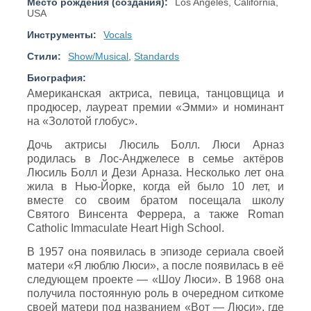
Место рождения (создания):
Los Angeles, California,
USA
Инструменты:
Vocals
Стили:
Show/Musical
,
Standards
Биография:
Американская актриса, певица, танцовщица и
продюсер, лауреат премии «Эмми» и номинант
на «Золотой глобус».
Дочь актрисы Люсиль Болл. Люси Арназ
родилась в Лос-Анджелесе в семье актёров
Люсиль Болл и Дези Арназа. Несколько лет она
жила в Нью-Йорке, когда ей было 10 лет, и
вместе со своим братом посещала школу
Святого Винсента Феррера, а также Roman
Catholic Immaculate Heart High School.
В 1957 она появилась в эпизоде сериала своей
матери «Я люблю Люси», а после появилась в её
следующем проекте — «Шоу Люси». В 1968 она
получила постоянную роль в очередном ситкоме
своей матери под названием «Вот — Люси», где