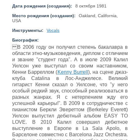
Дата рождения (создания):
8 октября 1981
Место рождения (создания):
Oakland, California,
USA
Инструменты:
Vocals
Биография:
В 2006 году он получил степень бакалавра в
области этно-музыковедения, диплом с отличием
и звание "студент года". А в июле 2009 Калил
Уилсон уже выступал со своим наставником,
Кенни Барреллом (
Kenny Burrell
), на сцене джаз-
клуба Catalina в Лос-Анджелесе. Великий
гитарист Кенни сказал о Уилсоне, что "у него
особый редкий звук, способный реализоваться в
разных жанрах. Я с нетерпением жду его
успешной карьеры!". В 2009 в сотрудничестве с
пианистом Беркли Эвереттом (Berkeley Everett)
Уилсон выпустил дебютный альбом EASY TO
LOVE. В 2010 Калил совершил дебютное
выступление в Европе в La Sala Apolo, в
Барселоне совместно с Barcelona Jazz Orchestra.