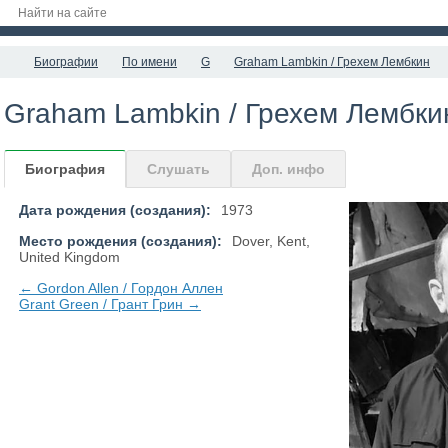
Биографии
По имени
G
Graham Lambkin / Грехем Лембкин
Graham Lambkin / Грехем Лембки
Биография
Слушать
Доп. инфо
Дата рождения (создания):
1973
Место рождения (создания):
Dover, Kent,
United Kingdom
← Gordon Allen / Гордон Аллен
Grant Green / Грант Грин →