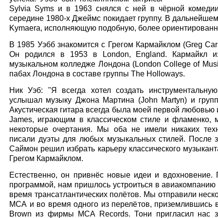
Sylvia Syms и в 1963 снялся с ней в чёрной комеди
середине 1980-х Джеймс покидает группу. В дальнейшем
Kymaera, исполняющую подобную, более ориентированну
В 1985 Уэбб знакомится с Грегом Кармайклом (Greg Car
Он родился в 1953 в London, England. Кармайкл из
музыкальном колледже Лондона (London College of Musi
пабах Лондона в составе группы The Holloways.
Ник Уэб: "Я всегда хотел создать инструментальную
услышал музыку Джона Мартина (John Martyn) и групп
Акустическая гитара всегда была моей первой любовью и
James, играющим в классическом стиле и фламенко, 
некоторые очертания. Мы оба не имели никаких тех
писали дуэты для любых музыкальных стилей. После з
Саймон решил избрать карьеру классического музыканта
Грегом Кармайклом.
Естественно, он привнёс новые идеи и вдохновение.
программой, нам пришлось устроиться в авиакомпанию 
время трансатлантических полётов. Мы отправили неск
МСА и во время одного из перелётов, приземлившись в
Brown из фирмы MCA Records. Тони пригласил нас з