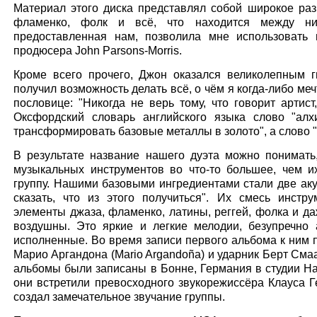
Материал этого диска представлял собой широкое разн
фламенко, фолк и всё, что находится между ним
предоставленная нам, позволила мне использовать 
продюсера John Parsons-Morris.
Кроме всего прочего, Джон оказался великолепным ги
получил возможность делать всё, о чём я когда-либо мечт
пословице: "Никогда не верь тому, что говорит артист,
Оксфордский словарь английского языка слово "алх
трансформировать базовые металлы в золото", а слово "а
В результате название нашего дуэта можно понимать
музыкальных инструментов во что-то большее, чем и
группу. Нашими базовыми ингредиентами стали две акус
сказать, что из этого получиться". Их смесь инстр
элементы джаза, фламенко, латины, реггей, фолка и да
воздушны. Это яркие и легкие мелодии, безупречно
исполненные. Во время записи первого альбома к ним 
Марио Аргандона (Mario Argandoña) и ударник Берт Смаа
альбомы были записаны в Бонне, Германия в студии Ha
они встретили превосходного звукорежиссёра Клауса Ге
создал замечательное звучание группы.