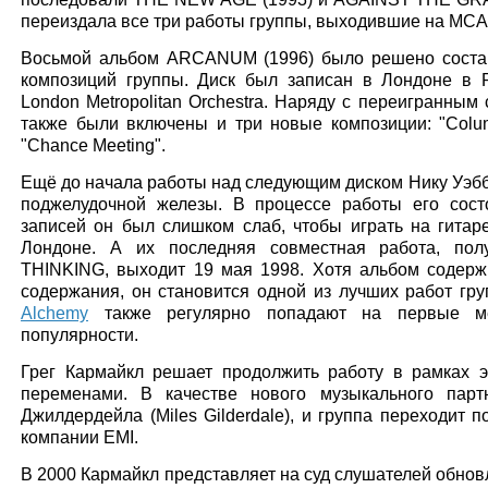
переиздала все три работы группы, выходившие на MCA
Восьмой альбом ARCANUM (1996) было решено состав
композиций группы. Диск был записан в Лондоне в P
London Metropolitan Orchestra. Наряду с переигранным
также были включены и три новые композиции: "Colum
"Chance Meeting".
Ещё до начала работы над следующим диском Нику Уэббу
поджелудочной железы. В процессе работы его сост
записей он был слишком слаб, чтобы играть на гитар
Лондоне. А их последняя совместная работа, пол
THINKING, выходит 19 мая 1998. Хотя альбом содерж
содержания, он становится одной из лучших работ гр
Alchemy
также регулярно попадают на первые ме
популярности.
Грег Кармайкл решает продолжить работу в рамках э
переменами. В качестве нового музыкального пар
Джилдердейла (Miles Gilderdale), и группа переходит п
компании EMI.
В 2000 Кармайкл представляет на суд слушателей обно