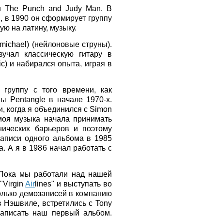
и The Punch and Judy Man. В
, в 1990 он сформирует группу
ю на латину, музыку.
michael) (нейлоновые струны).
учал классическую гитару в
c) и набирался опыта, играя в
 группу с того времени, как
ы Pentangle в начале 1970-х.
, когда я объединился с Simon
моя музыка начала принимать
нических барьеров и поэтому
аписи одного альбома в 1985
. А я в 1986 начал работать с
 Пока мы работали над нашей
"Virgin
Air
lines" и выступать во
олько демозаписей в компанию
 Нэшвиле, встретились с Tony
аписать наш первый альбом.