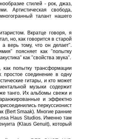
ообразие стилей - рок, джаз,
и. Артистическая свобода,
многогранный талант нашего
таристом. Вкратце говоря, я
ал, но, как говорится в старой
 а верь тому, что он делает".
имия" поясняет как "попытку
кустика" как "свойства звука".
, как попытку трансформации
х простое соединение в одну
тические гитары, и кто может
ументальной музыки содержит
же танго. Их альбомы свежи и
 аранжированные и эффектно
присоединились перкуссионист
к (Bert Smaak). Многие ранние
nsa Haus Studios. Именно там
нуита (Klaus Genuit), который