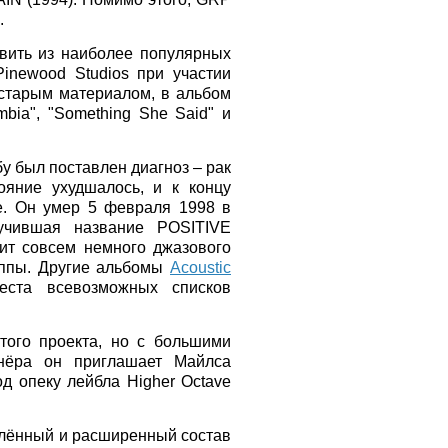
.
ить из наиболее популярных
inewood Studios при участии
 старым материалом, в альбом
bia", "Something She Said" и
 был поставлен диагноз – рак
ояние ухудшалось, и к концу
е. Он умер 5 февраля 1998 в
учившая название POSITIVE
ит совсем немного джазового
уппы. Другие альбомы
Acoustic
ста всевозможных списков
того проекта, но с большими
тнёра он приглашает Майлса
од опеку лейбла Higher Octave
влённый и расширенный состав