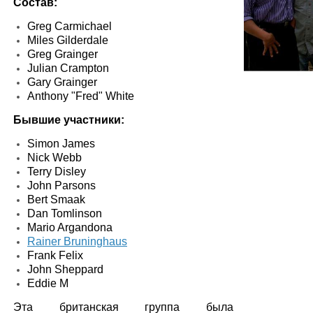
Состав:
Greg Carmichael
Miles Gilderdale
Greg Grainger
Julian Crampton
Gary Grainger
Anthony "Fred" White
Бывшие участники:
Simon James
Nick Webb
Terry Disley
John Parsons
Bert Smaak
Dan Tomlinson
Mario Argandona
Rainer Bruninghaus
Frank Felix
John Sheppard
Eddie M
Эта британская группа была