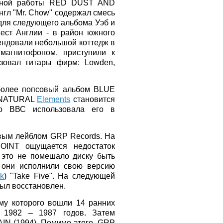
ютной работы RED DUST AND
гл "Mr. Chow" содержал смесь
 для следующего альбома Уэб и
ест Англии - в район южного
ендовали небольшой коттедж в
магнитофоном, приступили к
ьзовал гитары фирм: Lowden,
более попсовый альбом BLUE
а NATURAL
Elements
становится
то ВВС использовала его в
овым лейблом GRP Records. На
INT ощущается недостаток
 это не помешало диску быть
 они исполнили свою версию
k
) "Take Five". На следующей
ыл восстановлен.
у которого вошли 14 ранних
 1982 – 1987 годов. Затем
N (1994). Помимо этого, GRP