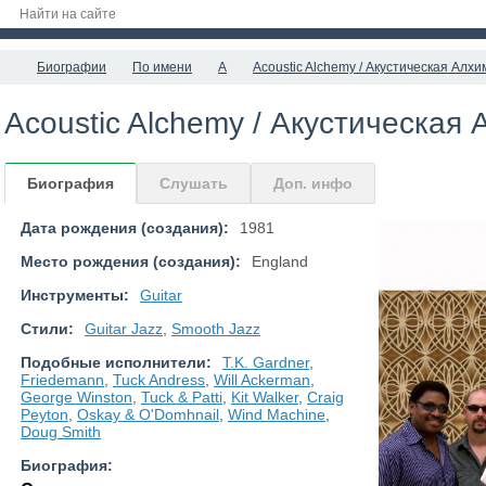
Биографии
По имени
A
Acoustic Alchemy / Акустическая Алх
Acoustic Alchemy / Акустическая
Биография
Слушать
Доп. инфо
Дата рождения (создания):
1981
Место рождения (создания):
England
Инструменты:
Guitar
Стили:
Guitar Jazz
,
Smooth Jazz
Подобные исполнители:
T.K. Gardner
,
Friedemann
,
Tuck Andress
,
Will Ackerman
,
George Winston
,
Tuck & Patti
,
Kit Walker
,
Craig
Peyton
,
Oskay & O'Domhnail
,
Wind Machine
,
Doug Smith
Биография: