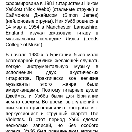
сформирована в 1981 гитаристами Ником
Уэббом (Nick Webb) (стальные струны) и
Саймоном Джеймсом (Simon James)
(нейлоновые струны). Ник Уэбб родился в
14 марта 1954 в Manchester, Lancashire,
England, изучал джазовую гитару в
музыкальном колледже Лидса (Leeds
College of Music).
В начале 1980-х в Британии было мало
благодарной публики, желающей слушать
лёгкую инструментальную музыку в
исполнении двух акустических
гитаристов. Практически все великие
музыканты этого жанра были
американцами. Поэтому гитарные дуэли
Джеймса и Уэбба были для Британии
чем-то свежим. Во время выступлений к
ним часто присоединялись контрабасист,
перкуссионист и струнный квартет The
Violettes. В этот период Уэбб сделал
несколько записей, но без особого
успеха. Уэбб был племянником актрисы