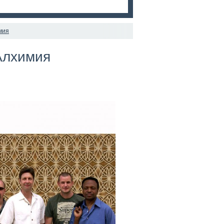
имия
 Алхимия