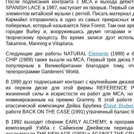
После подписания контракта с MCA и выхода деб
SPANISH LACE в 1987, наступает их прорыв. Первый син
элементов китайской музыки с реггей. Писать материал
Кармайкл отправились в одно из самых прекрасных м
побережья, который называется New Forest. Там они ар
городке Burley и, вооружившись двумя гитарами и 
творческому процессу. Во время записи дуэт испол
Takamine, Manning и Vilaplana.
Следующие две работы NATURAL
Elements
(1988) и 
CHIP (1989) также вышли на МСА. Первый трек диск
популярным в Великобритании благодаря тому, ч
телепрограмме Gardeners' World.
В 1990 дуэт подписывает контракт с крупнейшим джаз
их первом диске для этой фирмы REFERENCE PO
жизненной силы и искристости их работ для MCA, но
номинированным на премию Grammy. В этой работе
классической композиции Дейва Брубека (
Dave Brubec
работе BACK ON THE CASE (1991) утраченный баланс б
В 1992 выходит сборник EARLY ALCHEMY, в программ
композиций Уэбба с Саймоном Джеймсом периода
последовали THE NEW AGE (1993) и AGAINST THE GRAI