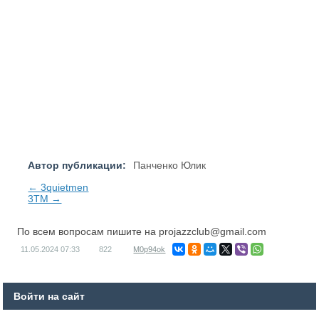
Автор публикации:
Панченко Юлик
← 3quietmen
3TM →
По всем вопросам пишите на
projazzclub@gmail.com
11.05.2024
07:33
822
M0p94ok
Войти на сайт